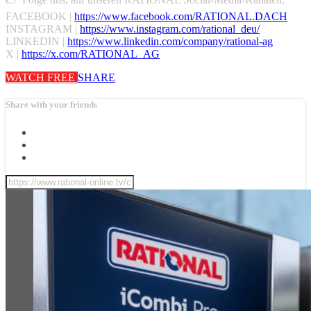
FACEBOOK |
https://www.facebook.com/RATIONAL.DACH
INSTAGRAM |
https://www.instagram.com/rational_deu/
LINKEDIN |
https://www.linkedin.com/company/rational-ag
X |
https://x.com/RATIONAL_AG
WATCH FREE
SHARE
Share with your friends