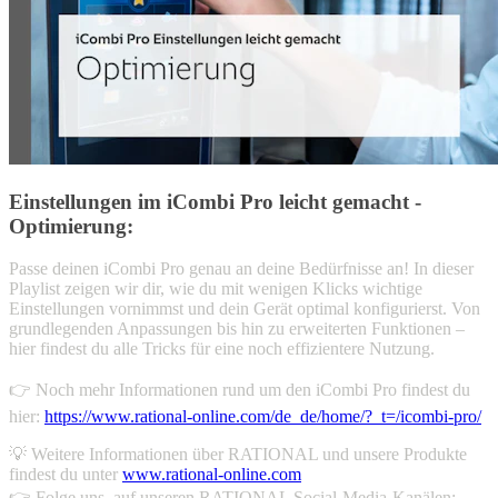
Einstellungen im iCombi Pro leicht gemacht -
Optimierung:
Passe deinen iCombi Pro genau an deine Bedürfnisse an! In dieser
Playlist zeigen wir dir, wie du mit wenigen Klicks wichtige
Einstellungen vornimmst und dein Gerät optimal konfigurierst. Von
grundlegenden Anpassungen bis hin zu erweiterten Funktionen –
hier findest du alle Tricks für eine noch effizientere Nutzung.
👉 Noch mehr Informationen rund um den iCombi Pro findest du
hier:
https://www.rational-online.com/de_de/home/?_t=/icombi-pro/
💡 Weitere Informationen über RATIONAL und unsere Produkte
findest du unter
www.rational-online.com
👉 Folge uns, auf unseren RATIONAL Social-Media-Kanälen: