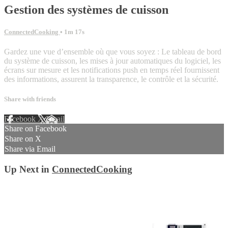
Gestion des systèmes de cuisson
ConnectedCooking
• 1m 17s
Gardez une vue d’ensemble où que vous soyez : Le tableau de bord
du système de cuisson, les mises à jour automatiques du logiciel, les
écrans sur mesure et les notifications push en temps réel fournissent
des informations, assurent la transparence, le contrôle et la sécurité.
Share with friends
Facebook
X
Email
Share on Facebook
Share on X
Share via Email
Up Next in
ConnectedCooking