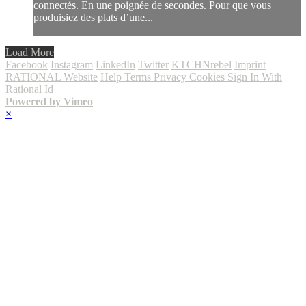
connectés. En une poignée de secondes. Pour que vous
produisiez des plats d’une...
Load More
Facebook
Instagram
LinkedIn
Twitter
KTCHNrebel
Imprint
RATIONAL Website
Help
Terms
Privacy
Cookies
Sign In With
Rational Id
Powered by Vimeo
×