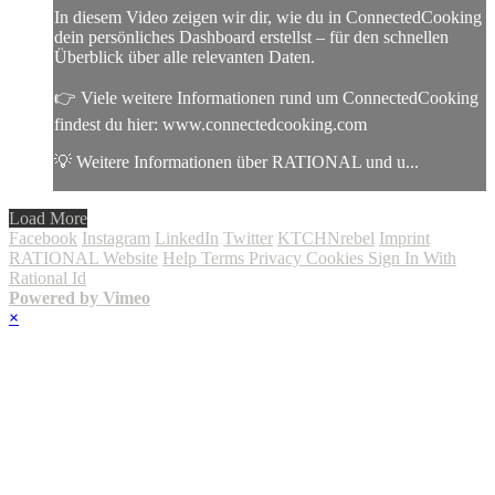
In diesem Video zeigen wir dir, wie du in ConnectedCooking
dein persönliches Dashboard erstellst – für den schnellen
Überblick über alle relevanten Daten.
👉 Viele weitere Informationen rund um ConnectedCooking
findest du hier: www.connectedcooking.com
💡 Weitere Informationen über RATIONAL und u...
Load More
Facebook
Instagram
LinkedIn
Twitter
KTCHNrebel
Imprint
RATIONAL Website
Help
Terms
Privacy
Cookies
Sign In With
Rational Id
Powered by Vimeo
×