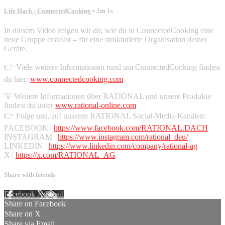
Life Hack - ConnectedCooking
• 2m 1s
In diesem Video zeigen wir dir, wie du in ConnectedCooking eine
neue Gruppe erstellst – für eine strukturierte Organisation deiner
Geräte.
👉 Viele weitere Informationen rund um ConnectedCooking findest
du hier:
www.connectedcooking.com
💡 Weitere Informationen über RATIONAL und unsere Produkte
findest du unter
www.rational-online.com
👉 Folge uns, auf unseren RATIONAL Social-Media-Kanälen:
FACEBOOK |
https://www.facebook.com/RATIONAL.DACH
INSTAGRAM |
https://www.instagram.com/rational_deu/
LINKEDIN |
https://www.linkedin.com/company/rational-ag
X |
https://x.com/RATIONAL_AG
Share with friends
Facebook
X
Email
Share on Facebook
Share on X
Share via Email