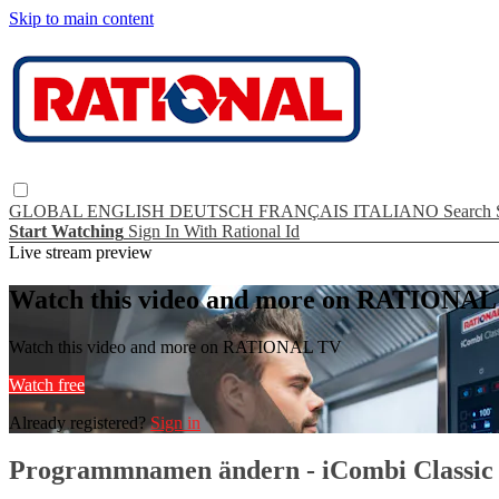
Skip to main content
GLOBAL
ENGLISH
DEUTSCH
FRANÇAIS
ITALIANO
Search
Start Watching
Sign In With Rational Id
Live stream preview
Watch this video and more on RATIONA
Watch this video and more on RATIONAL TV
Watch free
Already registered?
Sign in
Programmnamen ändern - iCombi Classic E