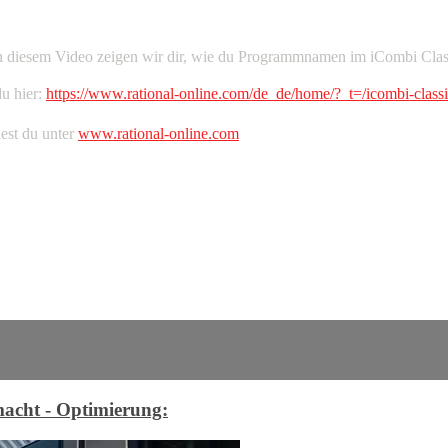
n diesem Video zeigen wir dir, wie du Programmnamen im iCombi Classic
du hier:
https://www.rational-online.com/de_de/home/?_t=/icombi-classi
est du unter
www.rational-online.com
macht - Optimierung: