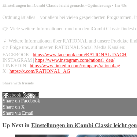
Einstellungen im iCombi Classic leicht gemacht - Optimierung:
• 1m 43s
Ordnung ist alles – vor allem bei vielen gespeicherten Programmen. I
👉 Viele weitere Informationen rund um den iCombi Classic findest 
💡 Weitere Informationen über RATIONAL und unsere Produkte find
👉 Folge uns, auf unseren RATIONAL Social-Media-Kanälen:
FACEBOOK |
https://www.facebook.com/RATIONAL.DACH
INSTAGRAM |
https://www.instagram.com/rational_deu/
LINKEDIN |
https://www.linkedin.com/company/rational-ag
X |
https://x.com/RATIONAL_AG
Share with friends
Facebook
X
Email
Share on Facebook
Share on X
Share via Email
Up Next in
Einstellungen im iCombi Classic leicht ge