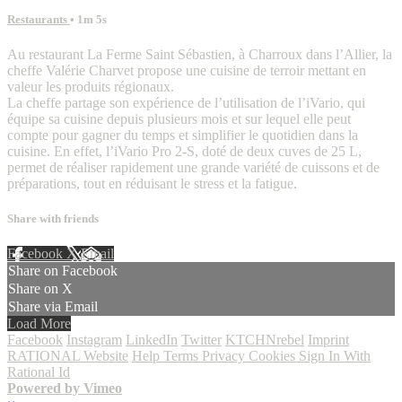
Restaurants
• 1m 5s
Au restaurant La Ferme Saint Sébastien, à Charroux dans l’Allier, la
cheffe Valérie Charvet propose une cuisine de terroir mettant en
valeur les produits régionaux.
La cheffe partage son expérience de l’utilisation de l’iVario, qui
équipe sa cuisine depuis plusieurs mois et sur lequel elle peut
compte pour gagner du temps et simplifier le quotidien dans la
cuisine. En effet, l’iVario Pro 2-S, doté de deux cuves de 25 L,
permet de réaliser rapidement une grande variété de cuissons et de
préparations, tout en réduisant le stress et la fatigue.
Share with friends
Facebook
X
Email
Share on Facebook
Share on X
Share via Email
Load More
Facebook
Instagram
LinkedIn
Twitter
KTCHNrebel
Imprint
RATIONAL Website
Help
Terms
Privacy
Cookies
Sign In With
Rational Id
Powered by Vimeo