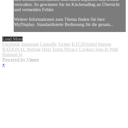
verwalten. So gewinnen Sie im Küchenalltag an Übersicht
und vermeiden Fehler.
Weitere Informationen zum Thema finden Sie hier:
MyDisplay- Standardisierte Bedienung für die gesam...
Load More
Facebook
Instagram
LinkedIn
Twitter
KTCHNrebel
Imprint
RATIONAL Website
Help
Terms
Privacy
Cookies
Sign In With
Rational Id
Powered by Vimeo
×