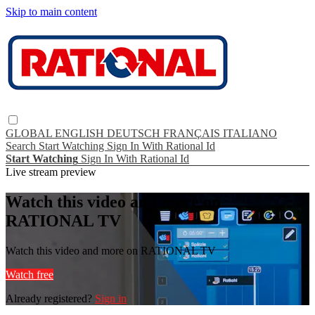
Skip to main content
GLOBAL
ENGLISH
DEUTSCH
FRANÇAIS
ITALIANO
Search
Start Watching
Sign In With Rational Id
Start Watching
Sign In With Rational Id
Live stream preview
Watch this video and more on
RATIONAL TV
Watch this video and more on RATIONAL TV
Watch free
Already registered?
Sign in