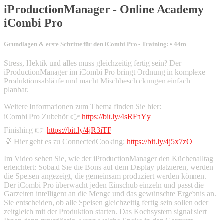
iProductionManager - Online Academy
iCombi Pro
Grundlagen & erste Schritte für den iCombi Pro - Training:
• 44m
Stress, Hektik und alles muss gleichzeitig fertig sein? Der
iProductionManager im iCombi Pro bringt Ordnung in komplexe
Produktionsabläufe und macht Mischbeschickungen einfach
planbar.
Weitere Informationen zum Thema finden Sie hier:
iCombi Pro Zubehör 👉
https://bit.ly/4sRFnYy
Finishing 👉
https://bit.ly/4jR3iTF
💡 Hier geht es zu ConnectedCooking:
https://bit.ly/4j5x7zO
Im Video sehen Sie, wie der iProductionManager den Küchenalltag
erleichtert: Sobald Sie die Bons auf dem Display platzieren, werden
die Speisen angezeigt, die gemeinsam produziert werden können.
Der iCombi Pro überwacht jeden Einschub einzeln und passt die
Garzeiten intelligent an die Menge und das gewünschte Ergebnis an.
Sie entscheiden, ob alle Speisen gleichzeitig fertig sein sollen oder
zeitgleich mit der Produktion starten. Das Kochsystem signalisiert