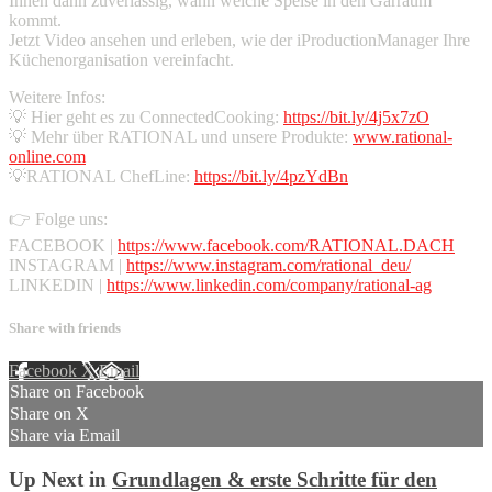
Ihnen dann zuverlässig, wann welche Speise in den Garraum
kommt.
Jetzt Video ansehen und erleben, wie der iProductionManager Ihre
Küchenorganisation vereinfacht.
Weitere Infos:
💡 Hier geht es zu ConnectedCooking:
https://bit.ly/4j5x7zO
💡 Mehr über RATIONAL und unsere Produkte:
www.rational-
online.com
💡RATIONAL ChefLine:
https://bit.ly/4pzYdBn
👉 Folge uns:
FACEBOOK |
https://www.facebook.com/RATIONAL.DACH
INSTAGRAM |
https://www.instagram.com/rational_deu/
LINKEDIN |
https://www.linkedin.com/company/rational-ag
Share with friends
Facebook
X
Email
Share on Facebook
Share on X
Share via Email
Up Next in
Grundlagen & erste Schritte für den