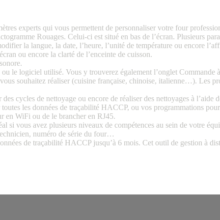
ètres experts qui vous permettent de personnaliser votre four professi
pictogramme Rouages. Celui-ci est situé en bas de l’écran. Plusieurs par
difier la langue, la date, l’heure, l’unité de température ou encore l’a
ran ou encore la clarté de l’enceinte de cuisson.
 sonore.
 ou le logiciel utilisé. Vous y trouverez également l’onglet Commande à
ous souhaitez réaliser (cuisine française, chinoise, italienne…). Les pr
r des cycles de nettoyage ou encore de réaliser des nettoyages à l’aide d
 toutes les données de traçabilité HACCP, ou vos programmations pour 
our en WiFi ou de le brancher en RJ45.
idéal si vous avez plusieurs niveaux de compétences au sein de votre équ
, technicien, numéro de série du four…
nnées de traçabilité HACCP jusqu’à 6 mois. Cet outil de gestion à distan