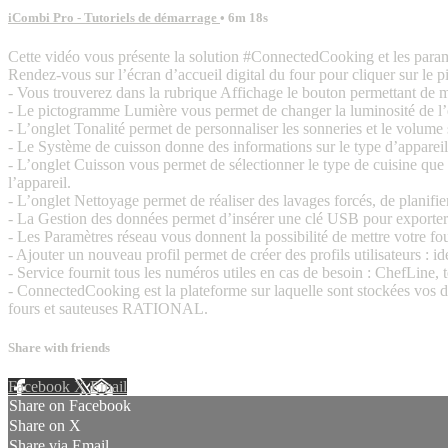
iCombi Pro - Tutoriels de démarrage
• 6m 18s
Cette vidéo vous présente la solution #ConnectedCooking et les param
Rendez-vous sur l’écran d’accueil digital du four pour cliquer sur le 
- Vous trouverez dans la rubrique Affichage le bouton permettant de mo
- Le pictogramme Lumière vous permet de changer la luminosité de l’éc
- L’onglet Tonalité permet de personnaliser les sonneries et le volume
- Le Système de cuisson donne des informations sur le type d’appareil
- L’onglet Cuisson vous permet de sélectionner le type de cuisine que v
l’appareil.
- L’onglet Nettoyage permet de réaliser des lavages forcés, de planifie
- La Gestion des données permet d’insérer une clé USB pour exporter
- Les Paramètres réseau vous donnent la possibilité de mettre votre f
- Ajouter un nouveau profil permet de créer des profils utilisateurs : 
- Service fournit tous les numéros utiles en cas de besoin : ChefLine
- ConnectedCooking est la plateforme sur laquelle sont stockées vos do
fours et sauteuses RATIONAL.
Share with friends
Facebook
X
Email
Share on Facebook
Share on X
Share via Email