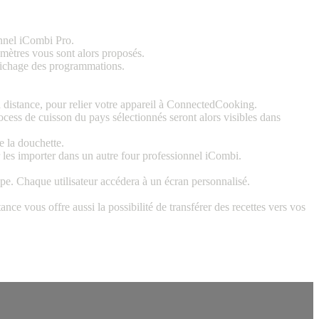
onnel iCombi Pro.
amètres vous sont alors proposés.
ffichage des programmations.
 distance, pour relier votre appareil à ConnectedCooking.
ocess de cuisson du pays sélectionnés seront alors visibles dans
e la douchette.
les importer dans un autre four professionnel iCombi.
ipe. Chaque utilisateur accédera à un écran personnalisé.
ce vous offre aussi la possibilité de transférer des recettes vers vos