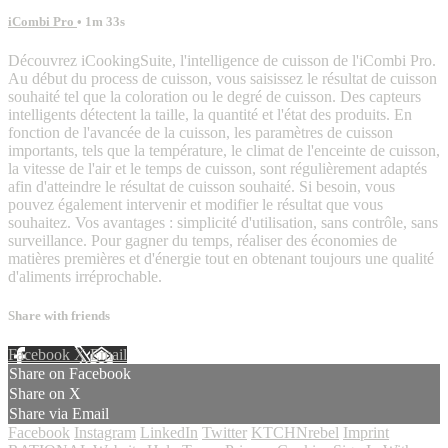
iCombi Pro
• 1m 33s
Découvrez iCookingSuite, l'intelligence de cuisson de l'iCombi Pro.
Au début du process de cuisson, vous saisissez le résultat de cuisson
souhaité tel que la coloration ou le degré de cuisson. Des capteurs
intelligents détectent la taille, la quantité et l'état des produits. En
fonction de l'avancée de la cuisson, les paramètres de cuisson
importants, tels que la température, le climat de l'enceinte de cuisson,
la vitesse de l'air et le temps de cuisson, sont régulièrement adaptés
afin d'atteindre le résultat de cuisson souhaité. Si besoin, vous
pouvez également intervenir et modifier le résultat que vous
souhaitez. Vos avantages : simplicité d'utilisation, sans contrôle, sans
surveillance. Pour gagner du temps, réaliser des économies de
matières premières et d'énergie tout en obtenant toujours une qualité
d'aliments irréprochable.
Share with friends
Facebook
X
Email
Share on Facebook
Share on X
Share via Email
Facebook
Instagram
LinkedIn
Twitter
KTCHNrebel
Imprint