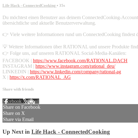
Life Hack - ConnectedCooking
• 35s
Du möchtest einen Benutzer aus deinem ConnectedCooking-Account entf
übersichtliche und aktuelle Benutzerverwaltung.
👉 Viele weitere Informationen rund um ConnectedCooking findest d
💡 Weitere Informationen über RATIONAL und unsere Produkte find
👉 Folge uns, auf unseren RATIONAL Social-Media-Kanälen:
FACEBOOK |
https://www.facebook.com/RATIONAL.DACH
INSTAGRAM |
https://www.instagram.com/rational_deu/
LINKEDIN |
https://www.linkedin.com/company/rational-ag
X |
https://x.com/RATIONAL_AG
Share with friends
Facebook
X
Email
Share on Facebook
Share on X
Share via Email
Up Next in
Life Hack - ConnectedCooking