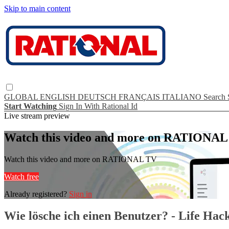
Skip to main content
GLOBAL
ENGLISH
DEUTSCH
FRANÇAIS
ITALIANO
Search
Start Watching
Sign In With Rational Id
Live stream preview
Watch this video and more on RATIONA
Watch this video and more on RATIONAL TV
Watch free
Already registered?
Sign in
Wie lösche ich einen Benutzer? - Life Ha