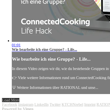
01:01
Wie bearbeite ich eine Gruppe? - Life...
Wie bearbeite ich eine Gruppe? - Life...
In diesem Video zeigen wir dir, wie du bestehende Gruppen in 
👉 Viele weitere Informationen rund um ConnectedCooking f
💡 Weitere Informationen über RATIONAL und unse...
Load More
Facebook
Instagram
LinkedIn
Twitter
KTCHNrebel
Imprint
RATION
Powered by Vimeo