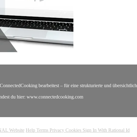
ConnectedCooking bearbeitest – für eine strukturierte und übersichtlic
indest du hier: www.connectedcooking.com
AL Website
Help
Terms
Privacy
Cookies
Sign In With Rational Id