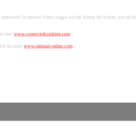
ernen? In diesem Video zeigen wir dir Schritt für Schritt, wie du Ben
u hier:
www.connectedcooking.com
est du unter
www.rational-online.com