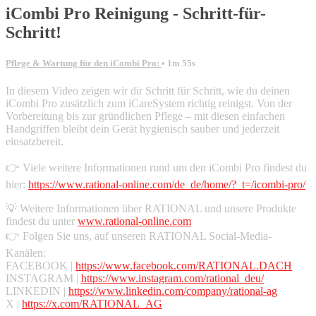
iCombi Pro Reinigung - Schritt-für-
Schritt!
Pflege & Wartung für den iCombi Pro:
• 1m 55s
In diesem Video zeigen wir dir Schritt für Schritt, wie du deinen
iCombi Pro zusätzlich zum iCareSystem richtig reinigst. Von der
Vorbereitung bis zur gründlichen Pflege – mit diesen einfachen
Handgriffen bleibt dein Gerät hygienisch sauber und jederzeit
einsatzbereit.
👉 Viele weitere Informationen rund um den iCombi Pro findest du
hier:
https://www.rational-online.com/de_de/home/?_t=/icombi-pro/
💡 Weitere Informationen über RATIONAL und unsere Produkte
findest du unter
www.rational-online.com
👉 Folgen Sie uns, auf unseren RATIONAL Social-Media-
Kanälen:
FACEBOOK |
https://www.facebook.com/RATIONAL.DACH
INSTAGRAM |
https://www.instagram.com/rational_deu/
LINKEDIN |
https://www.linkedin.com/company/rational-ag
X |
https://x.com/RATIONAL_AG