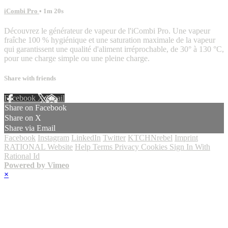
iCombi Pro
• 1m 20s
Découvrez le générateur de vapeur de l'iCombi Pro. Une vapeur
fraîche 100 % hygiénique et une saturation maximale de la vapeur
qui garantissent une qualité d'aliment irréprochable, de 30° à 130 °C,
pour une charge simple ou une pleine charge.
Share with friends
Facebook
X
Email
Share on Facebook
Share on X
Share via Email
Facebook
Instagram
LinkedIn
Twitter
KTCHNrebel
Imprint
RATIONAL Website
Help
Terms
Privacy
Cookies
Sign In With
Rational Id
Powered by Vimeo
×