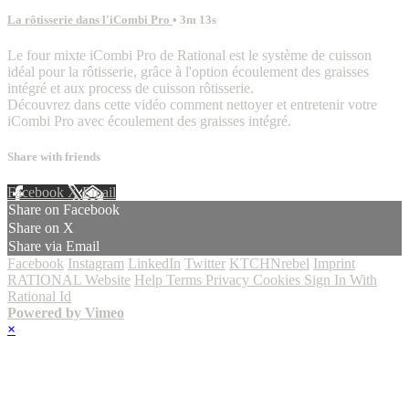
La rôtisserie dans l'iCombi Pro
• 3m 13s
Le four mixte iCombi Pro de Rational est le système de cuisson
idéal pour la rôtisserie, grâce à l'option écoulement des graisses
intégré et aux process de cuisson rôtisserie.
Découvrez dans cette vidéo comment nettoyer et entretenir votre
iCombi Pro avec écoulement des graisses intégré.
Share with friends
Facebook
X
Email
Share on Facebook
Share on X
Share via Email
Facebook
Instagram
LinkedIn
Twitter
KTCHNrebel
Imprint
RATIONAL Website
Help
Terms
Privacy
Cookies
Sign In With
Rational Id
Powered by Vimeo
×