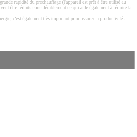
ande rapidité du préchauffage (l'appareil est prêt à être utilisé au
uvent être réduits considérablement ce qui aide également à réduire la
ergie, c'est également très important pour assurer la productivité :