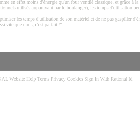
e en effet moins d'énergie qu'un four ventilé classique, et grâce à la gr
onnels utilisés auparavant par le boulanger), les temps d'utilisation pe
timiser les temps d'utilisation de son matériel et de ne pas gaspiller d'én
si vite que nous, c'est parfait !".
AL Website
Help
Terms
Privacy
Cookies
Sign In With Rational Id