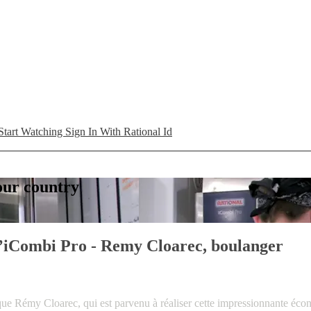
Start Watching
Sign In With Rational Id
your country
l’iCombi Pro - Remy Cloarec, boulanger
que Rémy Cloarec, qui est parvenu à réaliser cette impressionnante écon