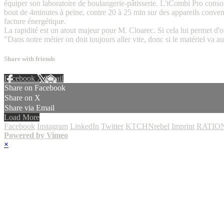
équiper son laboratoire de boulangerie-pâtisserie. L'iCombi Pro consomm
bout de 4minutes à peine, contre 20 à 25 min sur des appareils conventi
facture énergétique.
La rapidité est un atout majeur pour M. Cloarec. Si cela lui permet d'op
"Dans notre métier on doit toujours aller vite, donc si le matériel va aus
Share with friends
Facebook
X
Email
Share on Facebook
Share on X
Share via Email
Load More
Facebook
Instagram
LinkedIn
Twitter
KTCHNrebel
Imprint
RATION
Powered by Vimeo
×