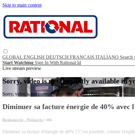
Skip to main content
GLOBAL
ENGLISH
DEUTSCH
FRANÇAIS
ITALIANO
Search
Start Watching
Sign In With Rational Id
Live stream preview
Sorry, video is not currently available in 
Sorry, video is not currently available in your country
Diminuer sa facture énergie de 40% avec 
Boulangerie - Pâtisserie
• 48s
Diminuer sa facture d'énergie de 40% ? C'est possible, comme l'expli