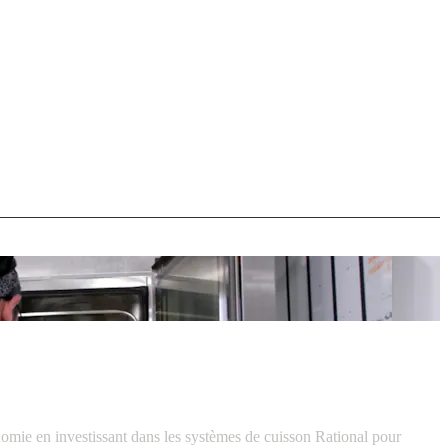
omie en investissant dans les systèmes de cuisson Rational pour