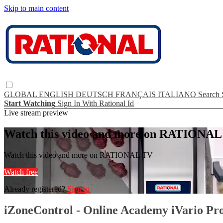
Skip to main content
GLOBAL
ENGLISH
DEUTSCH
FRANÇAIS
ITALIANO
Search
Start Watching
Sign In With Rational Id
Live stream preview
Watch this video and more on RATIONA
Watch this video and more on RATIONAL TV
Watch free
Already registered?
Sign in
iZoneControl - Online Academy iVario Pr