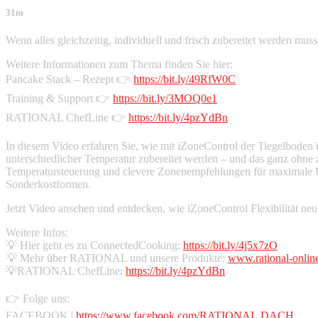
31m
Wenn alles gleichzeitig, individuell und frisch zubereitet werden mus
Weitere Informationen zum Thema finden Sie hier:
Pancake Stack – Rezept 👉
https://bit.ly/49RfW0C
Training & Support 👉
https://bit.ly/3MOQ0e1
RATIONAL ChefLine 👉
https://bit.ly/4pzYdBn
In diesem Video erfahren Sie, wie mit iZoneControl der Tiegelboden in
unterschiedlicher Temperatur zubereitet werden – und das ganz oh
Temperatursteuerung und clevere Zonenempfehlungen für maximale Übe
Sonderkostformen.
Jetzt Video ansehen und entdecken, wie iZoneControl Flexibilität neu 
Weitere Infos:
💡 Hier geht es zu ConnectedCooking:
https://bit.ly/4j5x7zO
💡 Mehr über RATIONAL und unsere Produkte:
www.rational-onlin
💡RATIONAL ChefLine:
https://bit.ly/4pzYdBn
👉 Folge uns:
FACEBOOK |
https://www.facebook.com/RATIONAL.DACH