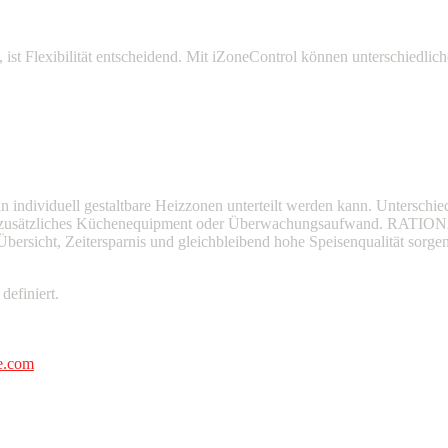
s, ist Flexibilität entscheidend. Mit iZoneControl können unterschiedli
 individuell gestaltbare Heizzonen unterteilt werden kann. Unterschiedl
ne zusätzliches Küchenequipment oder Überwachungsaufwand. RATIONAL 
rsicht, Zeitersparnis und gleichbleibend hohe Speisenqualität sorgen
definiert.
e.com