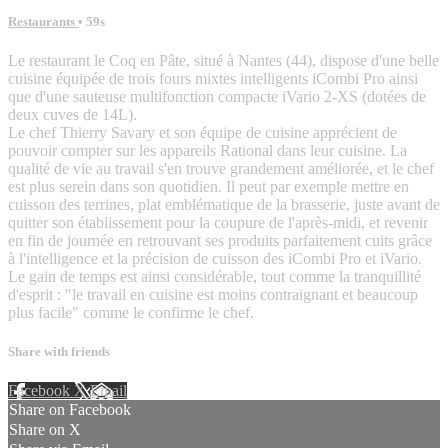
Restaurants
• 59s
Le restaurant le Coq en Pâte, situé à Nantes (44), dispose d'une belle
cuisine équipée de trois fours mixtes intelligents iCombi Pro ainsi
que d'une sauteuse multifonction compacte iVario 2-XS (dotées de
deux cuves de 14L).
Le chef Thierry Savary et son équipe de cuisine apprécient de
pouvoir compter sur les appareils Rational dans leur cuisine. La
qualité de vie au travail s'en trouve grandement améliorée, et le chef
est plus serein dans son quotidien. Il peut par exemple mettre en
cuisson des terrines, plat emblématique de la brasserie, juste avant de
quitter son établissement pour la coupure de l'après-midi, et revenir
en fin de journée en retrouvant ses produits parfaitement cuits grâce
à l'intelligence et la précision de cuisson des iCombi Pro et iVario.
Le gain de temps est ainsi considérable, tout comme la tranquillité
d'esprit : "le travail en cuisine est moins contraignant et beaucoup
plus facile" comme le confirme le chef.
Share with friends
Facebook
X
Email
Share on Facebook
Share on X