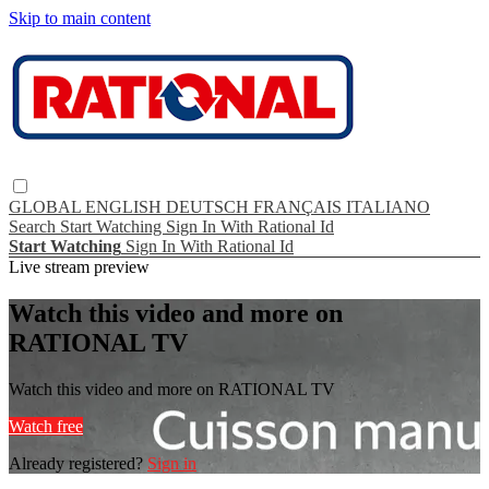
Skip to main content
GLOBAL
ENGLISH
DEUTSCH
FRANÇAIS
ITALIANO
Search
Start Watching
Sign In With Rational Id
Start Watching
Sign In With Rational Id
Live stream preview
Watch this video and more on
RATIONAL TV
Watch this video and more on RATIONAL TV
Watch free
Already registered?
Sign in