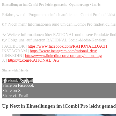
Einstellungen im iCombi Pro leicht gemacht - Optimierung:
• 1m 4s
Erfahre, wie du Programme einfach auf deinen iCombi Pro hochlädst 
👉 Noch mehr Informationen rund um den iCombi Pro findest du hie
💡 Weitere Informationen über RATIONAL und unsere Produkte find
👉 Folge uns, auf unseren RATIONAL Social-Media-Kanälen:
FACEBOOK |
https://www.facebook.com/RATIONAL.DACH
INSTAGRAM |
https://www.instagram.com/rational_deu/
LINKEDIN |
https://www.linkedin.com/company/rational-ag
X |
https://x.com/RATIONAL_AG
Share with friends
Facebook
X
Email
Share on Facebook
Share on X
Share via Email
Up Next in
Einstellungen im iCombi Pro leicht gemac