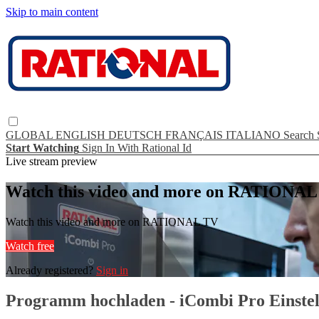
Skip to main content
GLOBAL
ENGLISH
DEUTSCH
FRANÇAIS
ITALIANO
Search
Start Watching
Sign In With Rational Id
Live stream preview
Watch this video and more on RATIONA
Watch this video and more on RATIONAL TV
Watch free
Already registered?
Sign in
Programm hochladen - iCombi Pro Einstel