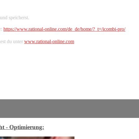
und speicherst.
r:
https://www.rational-online.com/de_de/home/?_t=/icombi-pro/
est du unter
www.rational-online.com
ht - Optimierung: