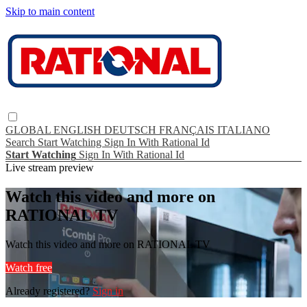
Skip to main content
GLOBAL
ENGLISH
DEUTSCH
FRANÇAIS
ITALIANO
Search
Start Watching
Sign In With Rational Id
Start Watching
Sign In With Rational Id
Live stream preview
Watch this video and more on
RATIONAL TV
Watch this video and more on RATIONAL TV
Watch free
Already registered?
Sign in