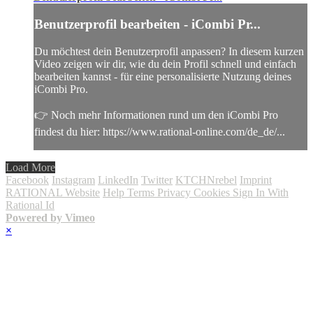
Benutzerprofil bearbeiten - iCombi Pr...
Du möchtest dein Benutzerprofil anpassen? In diesem kurzen
Video zeigen wir dir, wie du dein Profil schnell und einfach
bearbeiten kannst - für eine personalisierte Nutzung deines
iCombi Pro.
👉 Noch mehr Informationen rund um den iCombi Pro
findest du hier: https://www.rational-online.com/de_de/...
Load More
Facebook
Instagram
LinkedIn
Twitter
KTCHNrebel
Imprint
RATIONAL Website
Help
Terms
Privacy
Cookies
Sign In With
Rational Id
Powered by Vimeo
×