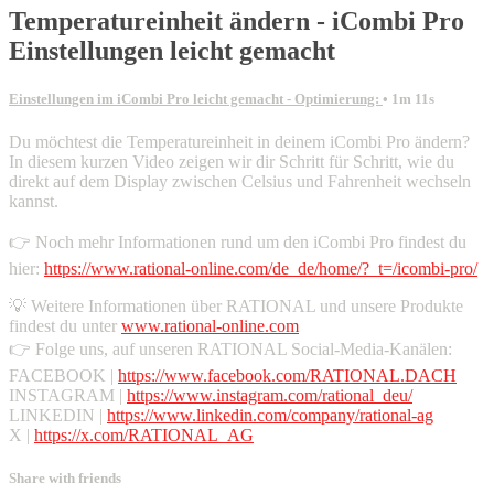
Temperatureinheit ändern - iCombi Pro
Einstellungen leicht gemacht
Einstellungen im iCombi Pro leicht gemacht - Optimierung:
• 1m 11s
Du möchtest die Temperatureinheit in deinem iCombi Pro ändern?
In diesem kurzen Video zeigen wir dir Schritt für Schritt, wie du
direkt auf dem Display zwischen Celsius und Fahrenheit wechseln
kannst.
👉 Noch mehr Informationen rund um den iCombi Pro findest du
hier:
https://www.rational-online.com/de_de/home/?_t=/icombi-pro/
💡 Weitere Informationen über RATIONAL und unsere Produkte
findest du unter
www.rational-online.com
👉 Folge uns, auf unseren RATIONAL Social-Media-Kanälen:
FACEBOOK |
https://www.facebook.com/RATIONAL.DACH
INSTAGRAM |
https://www.instagram.com/rational_deu/
LINKEDIN |
https://www.linkedin.com/company/rational-ag
X |
https://x.com/RATIONAL_AG
Share with friends