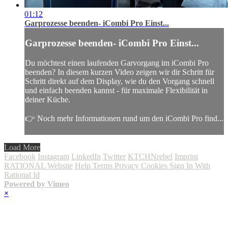
01:12
Garprozesse beenden- iCombi Pro Einst...
Garprozesse beenden- iCombi Pro Einst...
Du möchtest einen laufenden Garvorgang im iCombi Pro
beenden? In diesem kurzen Video zeigen wir dir Schritt für
Schritt direkt auf dem Display, wie du den Vorgang schnell
und einfach beenden kannst - für maximale Flexibilität in
deiner Küche.
👉 Noch mehr Informationen rund um den iCombi Pro find...
Load More
Facebook
Instagram
LinkedIn
Twitter
KTCHNrebel
Imprint
RATIONAL Website
Help
Terms
Privacy
Cookies
Sign In With
Rational Id
Powered by Vimeo
×