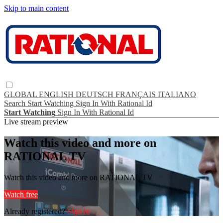
Skip to main content
GLOBAL
ENGLISH
DEUTSCH
FRANÇAIS
ITALIANO
Search
Start Watching
Sign In With Rational Id
Start Watching
Sign In With Rational Id
Live stream preview
Watch this video and more on
RATIONAL TV
Watch this video and more on RATIONAL TV
Watch free
Already registered?
Sign in