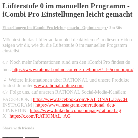
Lüfterstufe 0 im manuellen Programm -
iCombi Pro Einstellungen leicht gemacht
Einstellungen im iCombi Pro leicht gemacht - Optimierung:
• 2m 36s
Möchtest du das Lüfterrad komplett deaktivieren? In diesem Video
zeigen wir dir, wie du die Lüfterstufe 0 im manuellen Programm
einstellst.
👉 Noch mehr Informationen rund um den iCombi Pro findest du
hier:
https://www.rational-online.com/de_de/home/?_t=/icombi-pro/
💡 Weitere Informationen über RATIONAL und unsere Produkte
findest du unter
www.rational-online.com
👉 Folge uns, auf unseren RATIONAL Social-Media-Kanälen:
FACEBOOK |
https://www.facebook.com/RATIONAL.DACH
INSTAGRAM |
https://www.instagram.com/rational_deu/
LINKEDIN |
https://www.linkedin.com/company/rational-ag
X |
https://x.com/RATIONAL_AG
Share with friends