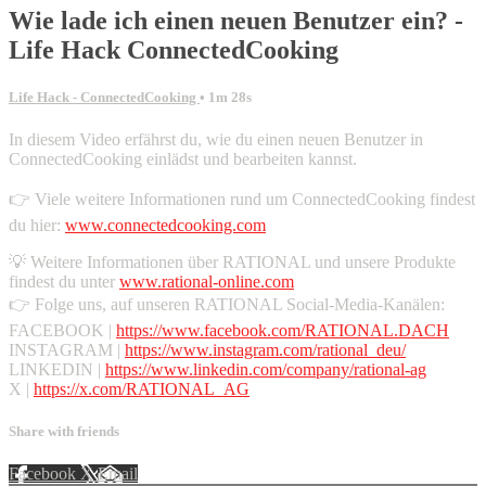
Wie lade ich einen neuen Benutzer ein? -
Life Hack ConnectedCooking
Life Hack - ConnectedCooking
• 1m 28s
In diesem Video erfährst du, wie du einen neuen Benutzer in
ConnectedCooking einlädst und bearbeiten kannst.
👉 Viele weitere Informationen rund um ConnectedCooking findest
du hier:
www.connectedcooking.com
💡 Weitere Informationen über RATIONAL und unsere Produkte
findest du unter
www.rational-online.com
👉 Folge uns, auf unseren RATIONAL Social-Media-Kanälen:
FACEBOOK |
https://www.facebook.com/RATIONAL.DACH
INSTAGRAM |
https://www.instagram.com/rational_deu/
LINKEDIN |
https://www.linkedin.com/company/rational-ag
X |
https://x.com/RATIONAL_AG
Share with friends
Facebook
X
Email