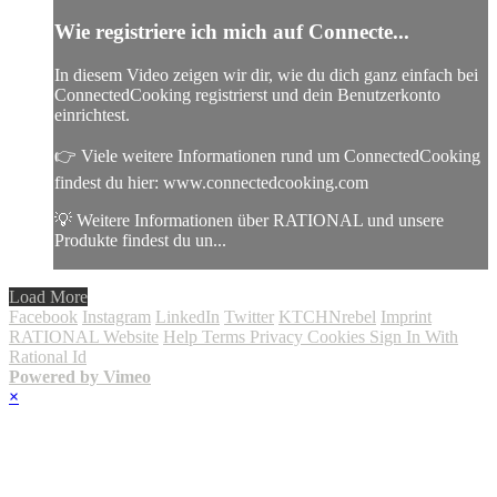
Wie registriere ich mich auf Connecte...
In diesem Video zeigen wir dir, wie du dich ganz einfach bei
ConnectedCooking registrierst und dein Benutzerkonto
einrichtest.
👉 Viele weitere Informationen rund um ConnectedCooking
findest du hier: www.connectedcooking.com
💡 Weitere Informationen über RATIONAL und unsere
Produkte findest du un...
Load More
Facebook
Instagram
LinkedIn
Twitter
KTCHNrebel
Imprint
RATIONAL Website
Help
Terms
Privacy
Cookies
Sign In With
Rational Id
Powered by Vimeo
×