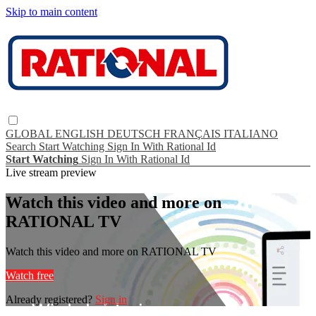
Skip to main content
GLOBAL
ENGLISH
DEUTSCH
FRANÇAIS
ITALIANO
Search
Start Watching
Sign In With Rational Id
Start Watching
Sign In With Rational Id
Live stream preview
Watch this video and more on
RATIONAL TV
Watch this video and more on RATIONAL TV
Watch free
Already registered?
Sign in