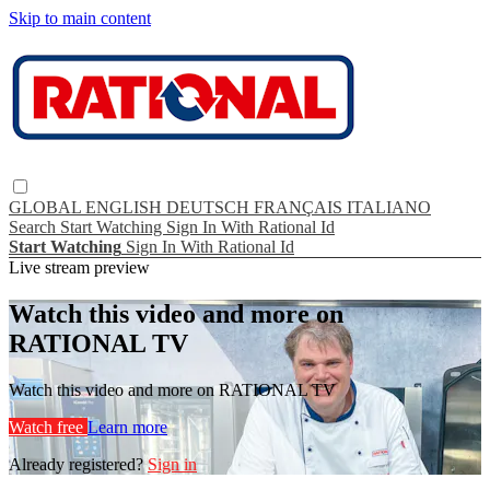
Skip to main content
GLOBAL
ENGLISH
DEUTSCH
FRANÇAIS
ITALIANO
Search
Start Watching
Sign In With Rational Id
Start Watching
Sign In With Rational Id
Live stream preview
Watch this video and more on
RATIONAL TV
Watch this video and more on RATIONAL TV
Watch free
Learn more
Already registered?
Sign in