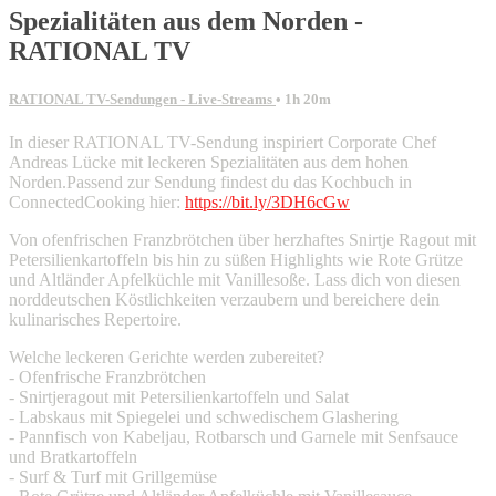
Spezialitäten aus dem Norden -
RATIONAL TV
RATIONAL TV-Sendungen - Live-Streams
• 1h 20m
In dieser RATIONAL TV-Sendung inspiriert Corporate Chef
Andreas Lücke mit leckeren Spezialitäten aus dem hohen
Norden.Passend zur Sendung findest du das Kochbuch in
ConnectedCooking hier:
https://bit.ly/3DH6cGw
Von ofenfrischen Franzbrötchen über herzhaftes Snirtje Ragout mit
Petersilienkartoffeln bis hin zu süßen Highlights wie Rote Grütze
und Altländer Apfelküchle mit Vanillesoße. Lass dich von diesen
norddeutschen Köstlichkeiten verzaubern und bereichere dein
kulinarisches Repertoire.
Welche leckeren Gerichte werden zubereitet?
- Ofenfrische Franzbrötchen
- Snirtjeragout mit Petersilienkartoffeln und Salat
- Labskaus mit Spiegelei und schwedischem Glashering
- Pannfisch von Kabeljau, Rotbarsch und Garnele mit Senfsauce
und Bratkartoffeln
- Surf & Turf mit Grillgemüse