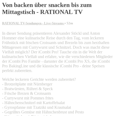
Von backen über snacken bis zum
Mittagstisch - RATIONAL TV
RATIONAL TV-Sendungen - Live-Streams
• 52m
In dieser Sendung präsentieren Alexander Stöckl und Anton
Hommer eine kulinarische Reise durch den Tag, vom leckeren
Frühstück mit frischen Croissants und Brezeln bis zum herzhaften
Mittagessen mit Currywurst und Schnitzel. Doch was macht diese
Vielfalt möglich? Der iCombi Pro! Tauche ein in die Welt der
kulinarischen Vielfalt und erfahre, wie die verschiedenen Mitglieder
der iCombi Pro Familie - darunter die iCombi Pro XS, die iCombi
Pro BakingLine und die klassische iCombi Pro - deine Speisen
perfekt zubereiten.
Welche leckeren Gerichte werden zubereitet?
- Brotzeitplatte mit Nürnberger
- Bratwürsten, Rührei & Speck
- Frische Brezen & Croissants
- Currywurst mit Pommes frites
- Hähnchenschnitzel mit Kartoffelsalat
- Gyrospfanne mit Tzatziki und Krautsalat
- Gegrilltes Gemüse mit Hähnchenbrust und Pesto