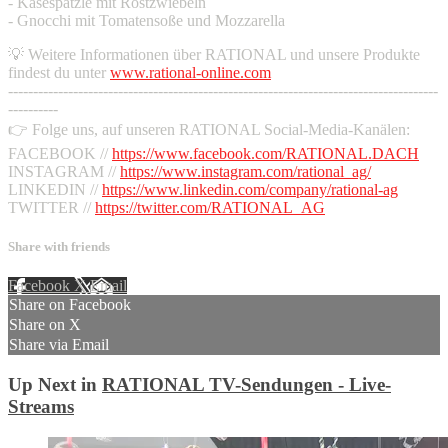
- Käsespätzle mit Röstzwiebeln
- Gnocchi mit Tomatensoße und Mozzarella
💡 Weitere Informationen über RATIONAL und unsere Produkte
findest du unter
www.rational-online.com
--------------------------------------------------------------------------------------
----------
👉 Folge uns, auf unseren RATIONAL Social-Media-Kanälen:
FACEBOOK //
https://www.facebook.com/RATIONAL.DACH
INSTAGRAM //
https://www.instagram.com/rational_ag/
LINKEDIN //
https://www.linkedin.com/company/rational-ag
TWITTER //
https://twitter.com/RATIONAL_AG
Share with friends
Facebook
X
Email
Share on Facebook
Share on X
Share via Email
Up Next in
RATIONAL TV-Sendungen - Live-
Streams