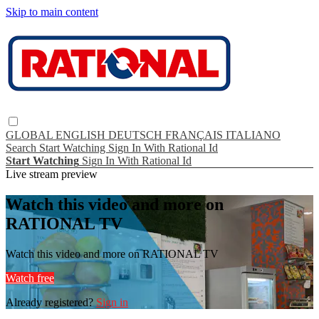
Skip to main content
GLOBAL
ENGLISH
DEUTSCH
FRANÇAIS
ITALIANO
Search
Start Watching
Sign In With Rational Id
Start Watching
Sign In With Rational Id
Live stream preview
Watch this video and more on
RATIONAL TV
Watch this video and more on RATIONAL TV
Watch free
Already registered?
Sign in