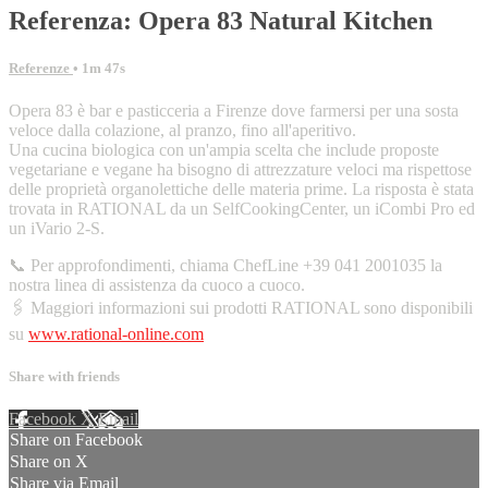
Referenza: Opera 83 Natural Kitchen
Referenze
• 1m 47s
Opera 83 è bar e pasticceria a Firenze dove farmersi per una sosta
veloce dalla colazione, al pranzo, fino all'aperitivo.
Una cucina biologica con un'ampia scelta che include proposte
vegetariane e vegane ha bisogno di attrezzature veloci ma rispettose
delle proprietà organolettiche delle materia prime. La risposta è stata
trovata in RATIONAL da un SelfCookingCenter, un iCombi Pro ed
un iVario 2-S.
📞 Per approfondimenti, chiama ChefLine +39 041 2001035 la
nostra linea di assistenza da cuoco a cuoco.
🖇️ Maggiori informazioni sui prodotti RATIONAL sono disponibili
su
www.rational-online.com
Share with friends
Facebook
X
Email
Share on Facebook
Share on X
Share via Email