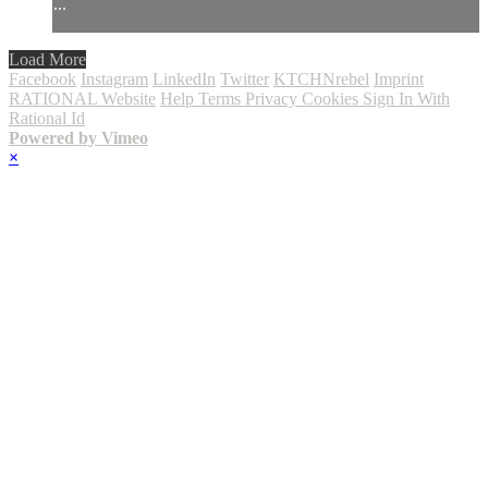
...
Load More
Facebook
Instagram
LinkedIn
Twitter
KTCHNrebel
Imprint
RATIONAL Website
Help
Terms
Privacy
Cookies
Sign In With
Rational Id
Powered by Vimeo
×