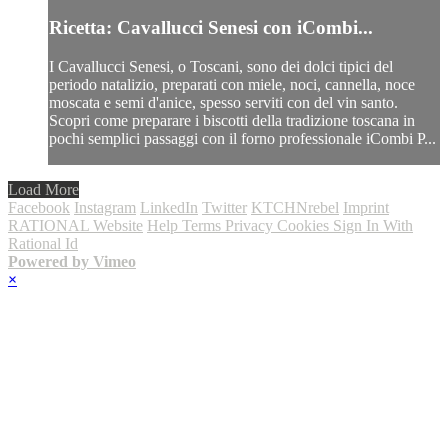
Ricetta: Cavallucci Senesi con iCombi...
I Cavallucci Senesi, o Toscani, sono dei dolci tipici del
periodo natalizio, preparati con miele, noci, cannella, noce
moscata e semi d'anice, spesso serviti con del vin santo.
Scopri come preparare i biscotti della tradizione toscana in
pochi semplici passaggi con il forno professionale iCombi P...
Load More
Facebook
Instagram
LinkedIn
Twitter
KTCHNrebel
Imprint
RATIONAL Website
Help
Terms
Privacy
Cookies
Sign In With
Rational Id
Powered by Vimeo
×