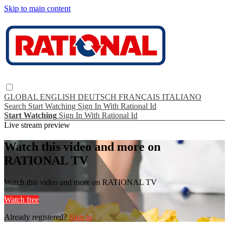
Skip to main content
GLOBAL
ENGLISH
DEUTSCH
FRANÇAIS
ITALIANO
Search
Start Watching
Sign In With Rational Id
Start Watching
Sign In With Rational Id
Live stream preview
Watch this video and more on
RATIONAL TV
Watch this video and more on RATIONAL TV
Watch free
Already registered?
Sign in