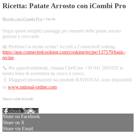
Ricetta: Patate Arrosto con iCombi Pro
Ricette con iCombi Pro
• 1m 0s
Segui questi semplici passaggi per ottenere delle patate arrosto
gustose e croccanti.
📖 Preferisci la ricetta scritta? Accedi a ConnectedCooking:
https://app.connectedcooking.com/cooking/recipe/137579/basic-
recipe
📞 Per approfondimenti, chiama ChefLine +39 041 2001035 la
nostra linea di assistenza da cuoco a cuoco.
🖇️ Maggiori informazioni sui prodotti RATIONAL sono disponibili
su
www.rational-online.com
Share with friends
Facebook
X
Email
Share on Facebook
Share on X
Share via Email