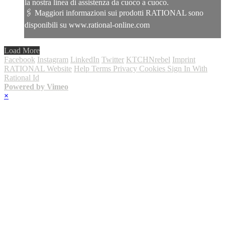
la nostra linea di assistenza da cuoco a cuoco.
🖇️ Maggiori informazioni sui prodotti RATIONAL sono
disponibili su www.rational-online.com
Load More
Facebook
Instagram
LinkedIn
Twitter
KTCHNrebel
Imprint
RATIONAL Website
Help
Terms
Privacy
Cookies
Sign In With
Rational Id
Powered by Vimeo
×