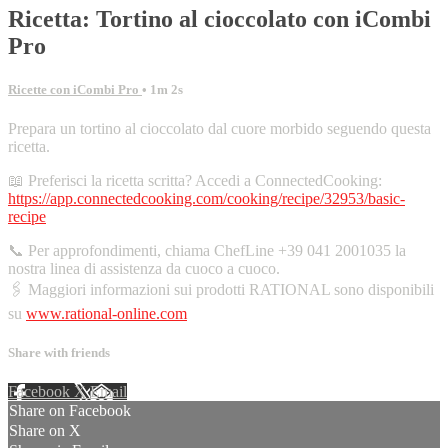
Ricetta: Tortino al cioccolato con iCombi
Pro
Ricette con iCombi Pro
• 1m 2s
Prepara un tortino al cioccolato dal cuore morbido seguendo questa
ricetta.
📖 Preferisci la ricetta scritta? Accedi a ConnectedCooking:
https://app.connectedcooking.com/cooking/recipe/32953/basic-
recipe
📞 Per approfondimenti, chiama ChefLine +39 041 2001035 la
nostra linea di assistenza da cuoco a cuoco.
🖇️ Maggiori informazioni sui prodotti RATIONAL sono disponibili
su
www.rational-online.com
Share with friends
Facebook
X
Email
Share on Facebook
Share on X