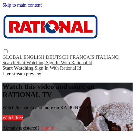
Skip to main content
GLOBAL
ENGLISH
DEUTSCH
FRANÇAIS
ITALIANO
Search
Start Watching
Sign In With Rational Id
Start Watching
Sign In With Rational Id
Live stream preview
Watch this video and more on
RATIONAL TV
Watch this video and more on RATIONAL TV
Watch free
Already registered?
Sign in