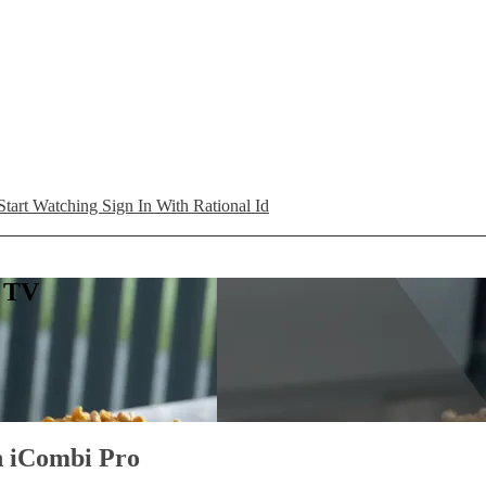
Start Watching
Sign In With Rational Id
L TV
on iCombi Pro