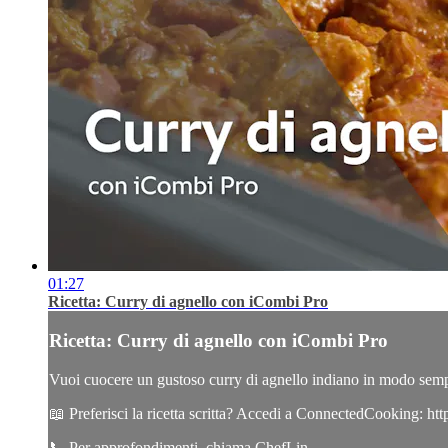
01:27
Ricetta: Curry di agnello con iCombi Pro
Ricetta: Curry di agnello con iCombi Pro
Vuoi cuocere un gustoso curry di agnello indiano in modo semp
📖 Preferisci la ricetta scritta? Accedi a ConnectedCooking: h
📞 Per approfondimenti, chiama ChefLin...