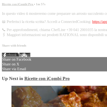
Ricette con iCombi Pro
• 1m 57s
In questo video ti mostreremo come preparare un arrosto succulento co
📖 Preferisci la ricetta scritta? Accedi a ConnectedCooking:
https://a
📞 Per approfondimenti, chiama ChefLine +39 041 2001035 la nostra l
🖇️ Maggiori informazioni sui prodotti RATIONAL sono disponibili 
Share with friends
Facebook
X
Email
Share on Facebook
Share on X
Share via Email
Up Next in
Ricette con iCombi Pro