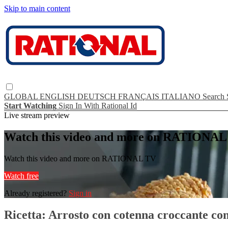
Skip to main content
GLOBAL
ENGLISH
DEUTSCH
FRANÇAIS
ITALIANO
Search
Start Watching
Sign In With Rational Id
Live stream preview
Watch this video and more on RATIONA
Watch this video and more on RATIONAL TV
Watch free
Already registered?
Sign in
Ricetta: Arrosto con cotenna croccante c