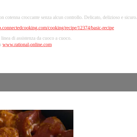
n cotenna croccante senza alcun controllo. Delicato, delizioso e sicuro
pp.connectedcooking.com/cooking/recipe/12374/basic-recipe
inea di assistenza da cuoco a cuoco.
su
www.rational-online.com