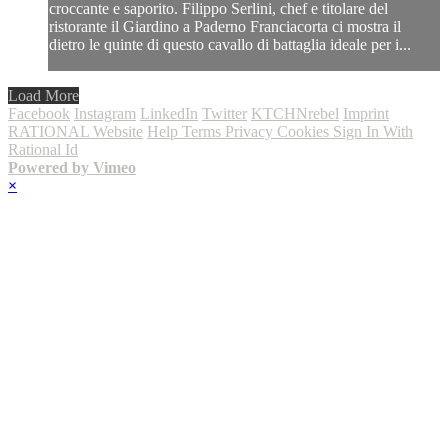
croccante e saporito. Filippo Serlini, chef e titolare del
ristorante il Giardino a Paderno Franciacorta ci mostra il
dietro le quinte di questo cavallo di battaglia ideale per i...
Load More
Facebook
Instagram
LinkedIn
Twitter
KTCHNrebel
Imprint
RATIONAL Website
Help
Terms
Privacy
Cookies
Sign In With
Rational Id
Powered by Vimeo
×