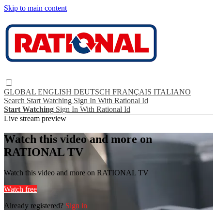
Skip to main content
GLOBAL
ENGLISH
DEUTSCH
FRANÇAIS
ITALIANO
Search
Start Watching
Sign In With Rational Id
Start Watching
Sign In With Rational Id
Live stream preview
Watch this video and more on
RATIONAL TV
Watch this video and more on RATIONAL TV
Watch free
Already registered?
Sign in