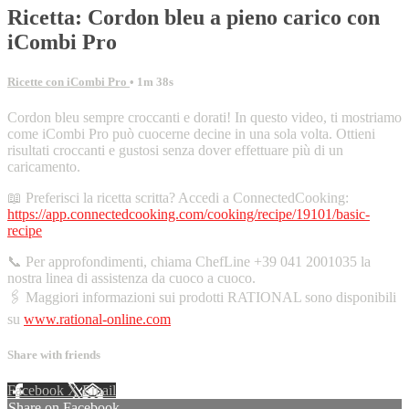
Ricetta: Cordon bleu a pieno carico con
iCombi Pro
Ricette con iCombi Pro
• 1m 38s
Cordon bleu sempre croccanti e dorati! In questo video, ti mostriamo
come iCombi Pro può cuocerne decine in una sola volta. Ottieni
risultati croccanti e gustosi senza dover effettuare più di un
caricamento.
📖 Preferisci la ricetta scritta? Accedi a ConnectedCooking:
https://app.connectedcooking.com/cooking/recipe/19101/basic-
recipe
📞 Per approfondimenti, chiama ChefLine +39 041 2001035 la
nostra linea di assistenza da cuoco a cuoco.
🖇️ Maggiori informazioni sui prodotti RATIONAL sono disponibili
su
www.rational-online.com
Share with friends
Facebook
X
Email
Share on Facebook