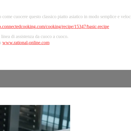
o come cuocere questo classico piatto asiatico in modo semplice e veloc
pp.connectedcooking.com/cooking/recipe/15347/basic-recipe
inea di assistenza da cuoco a cuoco.
su
www.rational-online.com