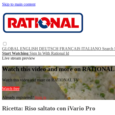
Skip to main content
GLOBAL
ENGLISH
DEUTSCH
FRANÇAIS
ITALIANO
Search
Start Watching
Sign In With Rational Id
Live stream preview
Watch this video and more on RATIONA
Watch this video and more on RATIONAL TV
Watch free
Already registered?
Sign in
Ricetta: Riso saltato con iVario Pro