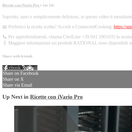
Ricette con iVario Pro
• 1m 24s
Saporito, sano e semplicemente delizioso, in questo video ti mostriam
📖 Preferisci la ricetta scritta? Accedi a ConnectedCooking:
https://a
📞 Per approfondimenti, chiama ChefLine +39 041 2001035 la nostra l
🖇️ Maggiori informazioni sui prodotti RATIONAL sono disponibili 
Share with friends
Facebook
X
Email
Share on Facebook
Share on X
Share via Email
Up Next in
Ricette con iVario Pro