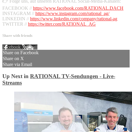
👉 Folge uns, auf unseren RATIONAL Social-Media-Kanälen:
FACEBOOK //
https://www.facebook.com/RATIONAL.DACH
INSTAGRAM //
https://www.instagram.com/rational_ag/
LINKEDIN //
https://www.linkedin.com/company/rational-ag
TWITTER //
https://twitter.com/RATIONAL_AG
Share with friends
Facebook
X
Email
Share on Facebook
Share on X
Share via Email
Up Next in
RATIONAL TV-Sendungen - Live-
Streams