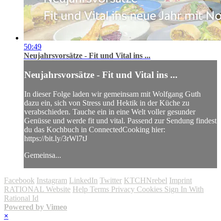
50:49
Neujahrsvorsätze - Fit und Vital ins ...
Neujahrsvorsätze - Fit und Vital ins ...
In dieser Folge laden wir gemeinsam mit Wolfgang Guth
dazu ein, sich von Stress und Hektik in der Küche zu
verabschieden. Tauche ein in eine Welt voller gesunder
Genüsse und werde fit und vital. Passend zur Sendung findest
du das Kochbuch in ConnectedCooking hier:
https://bit.ly/3rWl7tJ
Gemeinsa...
Facebook
Instagram
LinkedIn
Twitter
KTCHNrebel
Imprint
RATIONAL Website
Help
Terms
Privacy
Cookies
Sign In With
Rational Id
Powered by Vimeo
×