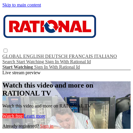
Skip to main content
GLOBAL
ENGLISH
DEUTSCH
FRANÇAIS
ITALIANO
Search
Start Watching
Sign In With Rational Id
Start Watching
Sign In With Rational Id
Live stream preview
Watch this video and more on
RATIONAL TV
Watch this video and more on RATIONAL TV
Watch free
Learn more
Already registered?
Sign in