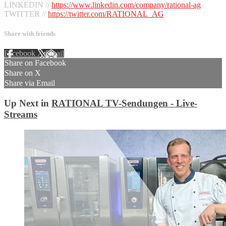
LINKEDIN //
https://www.linkedin.com/company/rational-ag
TWITTER //
https://twitter.com/RATIONAL_AG
Share with friends
Facebook
X
Email
Share on Facebook
Share on X
Share via Email
Up Next in
RATIONAL TV-Sendungen - Live-
Streams