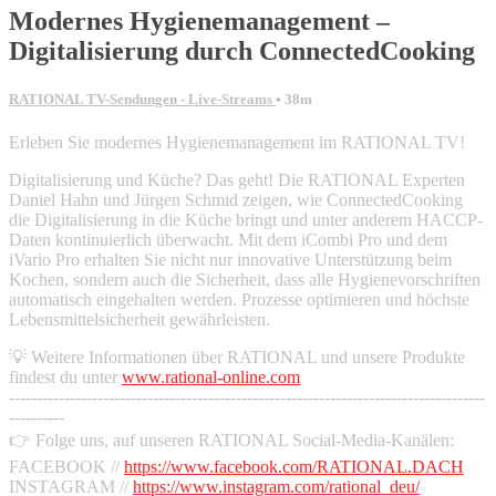
Modernes Hygienemanagement –
Digitalisierung durch ConnectedCooking
RATIONAL TV-Sendungen - Live-Streams
• 38m
Erleben Sie modernes Hygienemanagement im RATIONAL TV!
Digitalisierung und Küche? Das geht! Die RATIONAL Experten
Daniel Hahn und Jürgen Schmid zeigen, wie ConnectedCooking
die Digitalisierung in die Küche bringt und unter anderem HACCP-
Daten kontinuierlich überwacht. Mit dem iCombi Pro und dem
iVario Pro erhalten Sie nicht nur innovative Unterstützung beim
Kochen, sondern auch die Sicherheit, dass alle Hygienevorschriften
automatisch eingehalten werden. Prozesse optimieren und höchste
Lebensmittelsicherheit gewährleisten.
💡 Weitere Informationen über RATIONAL und unsere Produkte
findest du unter
www.rational-online.com
--------------------------------------------------------------------------------------
----------
👉 Folge uns, auf unseren RATIONAL Social-Media-Kanälen:
FACEBOOK //
https://www.facebook.com/RATIONAL.DACH
INSTAGRAM //
https://www.instagram.com/rational_deu/