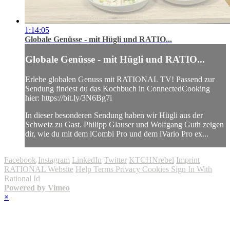
1:14:05
Globale Genüsse - mit Hügli und RATIO...
Globale Genüsse - mit Hügli und RATIO...
Erlebe globalen Genuss mit RATIONAL TV! Passend zur
Sendung findest du das Kochbuch in ConnectedCooking
hier: https://bit.ly/3N6Bg7i
In dieser besonderen Sendung haben wir Hügli aus der
Schweiz zu Gast. Philipp Glauser und Wolfgang Guth zeigen
dir, wie du mit dem iCombi Pro und dem iVario Pro ex...
Facebook
Instagram
LinkedIn
Twitter
KTCHNrebel
Imprint
RATIONAL Website
Help
Terms
Privacy
Cookies
Sign In With
Rational Id
Powered by Vimeo
×