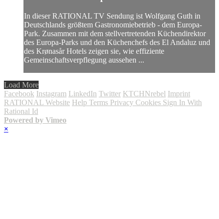
In dieser RATIONAL TV Sendung ist Wolfgang Guth in
Deutschlands größtem Gastronomiebetrieb - dem Europa-
Park. Zusammen mit dem stellvertretenden Küchendirektor
des Europa-Parks und den Küchenchefs des El Andaluz und
des Krønasår Hotels zeigen sie, wie effiziente
Gemeinschaftsverpflegung aussehen ...
Load More
Facebook
Instagram
LinkedIn
Twitter
KTCHNrebel
Imprint
RATIONAL Website
Help
Terms
Privacy
Cookies
Sign In With
Rational Id
Powered by Vimeo
×