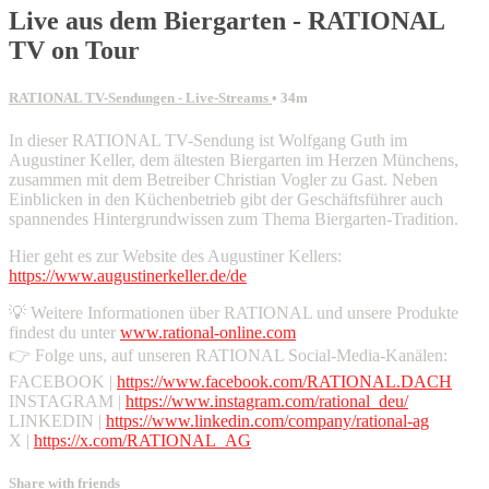
Live aus dem Biergarten - RATIONAL
TV on Tour
RATIONAL TV-Sendungen - Live-Streams
• 34m
In dieser RATIONAL TV-Sendung ist Wolfgang Guth im
Augustiner Keller, dem ältesten Biergarten im Herzen Münchens,
zusammen mit dem Betreiber Christian Vogler zu Gast. Neben
Einblicken in den Küchenbetrieb gibt der Geschäftsführer auch
spannendes Hintergrundwissen zum Thema Biergarten-Tradition.
Hier geht es zur Website des Augustiner Kellers:
https://www.augustinerkeller.de/de
💡 Weitere Informationen über RATIONAL und unsere Produkte
findest du unter
www.rational-online.com
👉 Folge uns, auf unseren RATIONAL Social-Media-Kanälen:
FACEBOOK |
https://www.facebook.com/RATIONAL.DACH
INSTAGRAM |
https://www.instagram.com/rational_deu/
LINKEDIN |
https://www.linkedin.com/company/rational-ag
X |
https://x.com/RATIONAL_AG
Share with friends