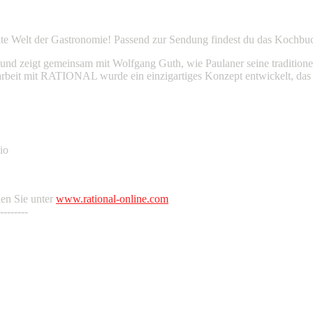
eite Welt der Gastronomie! Passend zur Sendung findest du das Kochb
 zeigt gemeinsam mit Wolfgang Guth, wie Paulaner seine traditionell
arbeit mit RATIONAL wurde ein einzigartiges Konzept entwickelt, das d
io
en Sie unter
www.rational-online.com
--------