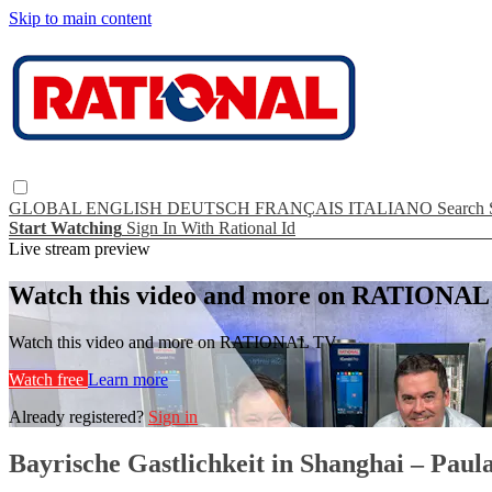
Skip to main content
GLOBAL
ENGLISH
DEUTSCH
FRANÇAIS
ITALIANO
Search
Start Watching
Sign In With Rational Id
Live stream preview
Watch this video and more on RATIONA
Watch this video and more on RATIONAL TV
Watch free
Learn more
Already registered?
Sign in
Bayrische Gastlichkeit in Shanghai – Pa