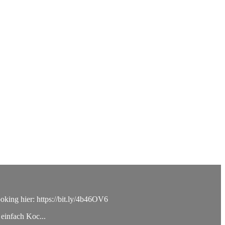
ng hier: https://bit.ly/4b46OV6
 einfach Koc...