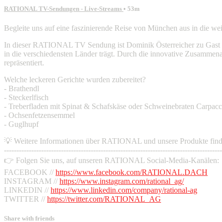
RATIONAL TV-Sendungen - Live-Streams
• 53m
Begleite uns auf eine faszinierende Reise von München aus in die w
In dieser RATIONAL TV Sendung ist Dominik Österreicher zu Gast und
in die verschiedensten Länder trägt. Durch die innovative Zusammen
repräsentiert.
Welche leckeren Gerichte wurden zubereitet?
- Brathendl
- Steckerlfisch
- Treberfladen mit Spinat & Schafskäse oder Schweinebraten Carpacc
- Ochsenfetzensemmel
- Guglhupf
💡 Weitere Informationen über RATIONAL und unsere Produkte find
----------------------------------------------------------------------------------------
👉 Folgen Sie uns, auf unseren RATIONAL Social-Media-Kanälen:
FACEBOOK //
https://www.facebook.com/RATIONAL.DACH
INSTAGRAM //
https://www.instagram.com/rational_ag/
LINKEDIN //
https://www.linkedin.com/company/rational-ag
TWITTER //
https://twitter.com/RATIONAL_AG
Share with friends