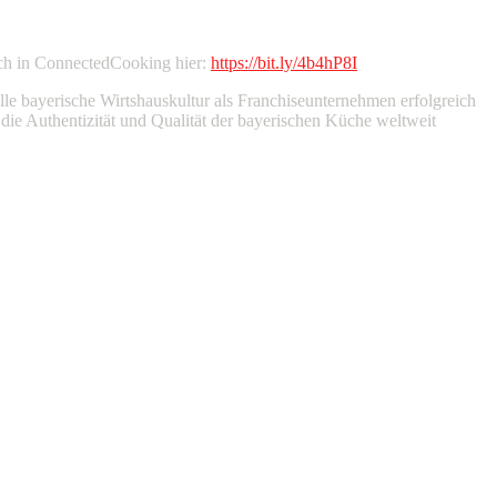
uch in ConnectedCooking hier:
https://bit.ly/4b4hP8I
e bayerische Wirtshauskultur als Franchiseunternehmen erfolgreich
ie Authentizität und Qualität der bayerischen Küche weltweit