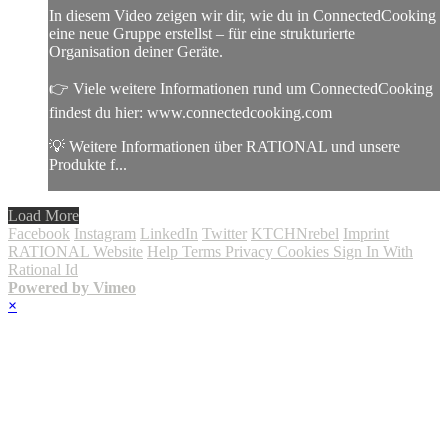
In diesem Video zeigen wir dir, wie du in ConnectedCooking
eine neue Gruppe erstellst – für eine strukturierte
Organisation deiner Geräte.
👉 Viele weitere Informationen rund um ConnectedCooking
findest du hier: www.connectedcooking.com
💡 Weitere Informationen über RATIONAL und unsere
Produkte f...
Load More
Facebook
Instagram
LinkedIn
Twitter
KTCHNrebel
Imprint
RATIONAL Website
Help
Terms
Privacy
Cookies
Sign In With
Rational Id
Powered by Vimeo
×