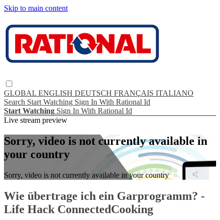
Skip to main content
GLOBAL
ENGLISH
DEUTSCH
FRANÇAIS
ITALIANO
Search
Start Watching
Sign In With Rational Id
Start Watching
Sign In With Rational Id
Live stream preview
Sorry, video is not currently available in
your country
Sorry, video is not currently available in your country
Wie übertrage ich ein Garprogramm? -
Life Hack ConnectedCooking