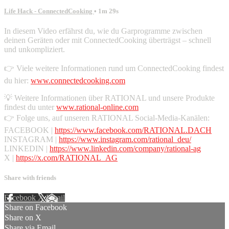
Life Hack - ConnectedCooking
• 1m 29s
In diesem Video erfährst du, wie du Garprogramme zwischen
deinen Geräten oder mit ConnectedCooking überträgst – schnell
und unkompliziert.
👉 Viele weitere Informationen rund um ConnectedCooking findest
du hier:
www.connectedcooking.com
💡 Weitere Informationen über RATIONAL und unsere Produkte
findest du unter
www.rational-online.com
👉 Folge uns, auf unseren RATIONAL Social-Media-Kanälen:
FACEBOOK |
https://www.facebook.com/RATIONAL.DACH
INSTAGRAM |
https://www.instagram.com/rational_deu/
LINKEDIN |
https://www.linkedin.com/company/rational-ag
X |
https://x.com/RATIONAL_AG
Share with friends
Facebook
X
Email
Share on Facebook
Share on X
Share via Email