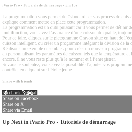
iVario Pro - Tutoriels de démarrage
• 5m 15s
La programmation vous permet de #standardiser vos process de cuisson e
explique comment mettre en place cette programmation.
La programmation est un outil puissant car il vous permet de définir de
multifonction, vous avez l’assurance d’une cuisson de qualité, toujou
Pour ce faire, cliquez sur le pictogramme Crayon situé en haut de l’éc
cuisson intelligent, ou créer un programme intégrant la division de la
Réalisons un exemple ensemble : pour créer un nouveau programme manu
en personnalisant les paramètres de cuisson tels que la température et l
encore, il ne vous reste plus qu’à le nommer et à l’enregistrer.
Si vous le souhaitez, vous avez la possibilité d’ajouter vos programmes
contrôle, en cliquant sur l’étoile jeune.
Share with friends
Facebook
X
Email
Share on Facebook
Share on X
Share via Email
Up Next in
iVario Pro - Tutoriels de démarrage