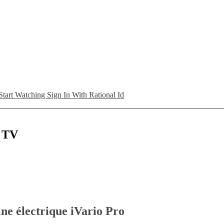
Start Watching
Sign In With Rational Id
L TV
e électrique iVario Pro