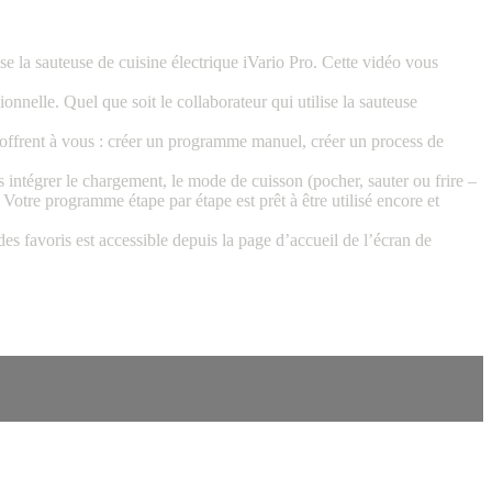
se la sauteuse de cuisine électrique iVario Pro. Cette vidéo vous
nnelle. Quel que soit le collaborateur qui utilise la sauteuse
s’offrent à vous : créer un programme manuel, créer un process de
ntégrer le chargement, le mode de cuisson (pocher, sauter ou frire –
 Votre programme étape par étape est prêt à être utilisé encore et
des favoris est accessible depuis la page d’accueil de l’écran de