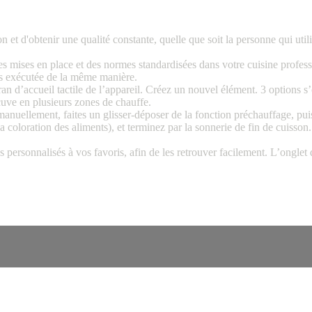
t d'obtenir une qualité constante, quelle que soit la personne qui utili
s mises en place et des normes standardisées dans votre cuisine professio
rs exécutée de la même manière.
ran d’accueil tactile de l’appareil. Créez un nouvel élément. 3 options 
 cuve en plusieurs zones de chauffe.
ellement, faites un glisser-déposer de la fonction préchauffage, puis i
a coloration des aliments), et terminez par la sonnerie de fin de cuisson.
 personnalisés à vos favoris, afin de les retrouver facilement. L’onglet 