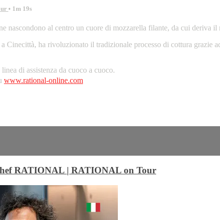
our
• 1m 19s
arne nascondono al centro un cuore di mozzarella filante, da cui deriva il
inecittà, ha rivoluzionato il tradizionale processo di cottura grazie ad
inea di assistenza da cuoco a cuoco.
su
www.rational-online.com
 gli chef RATIONAL | RATIONAL on Tour