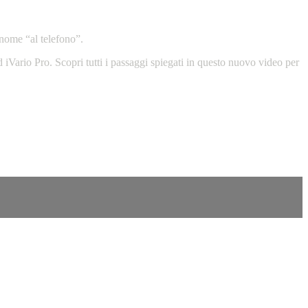
 nome “al telefono”.
 iVario Pro. Scopri tutti i passaggi spiegati in questo nuovo video per