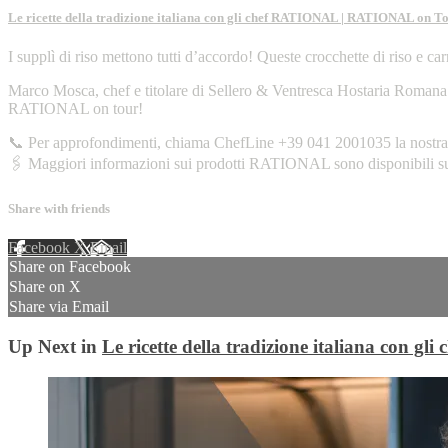
Le ricette della tradizione italiana con gli chef RATIONAL | RATIONAL on T
I supplì di riso mettono tutti d’accordo! Queste crocchette di riso e c
Marco Mosca, chef e titolare di Sellero & Ventresca Hostaria Romana a C
RATIONAL on tour!
📞 Per approfondimenti, chiama ChefLine +39 041 2001035 la nostra l
🖇️ Maggiori informazioni sui prodotti RATIONAL sono disponibili 
Share with friends
Facebook
X
Email
Share on Facebook
Share on X
Share via Email
Up Next in
Le ricette della tradizione italiana con