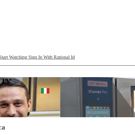
Start Watching
Sign In With Rational Id
L TV
ca