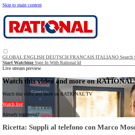
Skip to main content
GLOBAL
ENGLISH
DEUTSCH
FRANÇAIS
ITALIANO
Search
Start Watching
Sign In With Rational Id
Live stream preview
Watch this video and more on RATIONA
Watch this video and more on RATIONAL TV
Watch free
Already registered?
Sign in
Ricetta: Supplì al telefono con Marco Mos