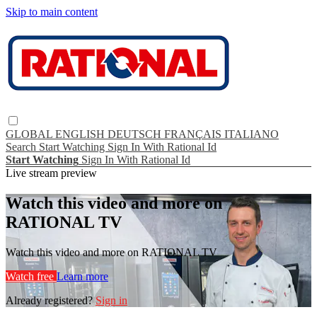
Skip to main content
GLOBAL
ENGLISH
DEUTSCH
FRANÇAIS
ITALIANO
Search
Start Watching
Sign In With Rational Id
Start Watching
Sign In With Rational Id
Live stream preview
Watch this video and more on
RATIONAL TV
Watch this video and more on RATIONAL TV
Watch free
Learn more
Already registered?
Sign in