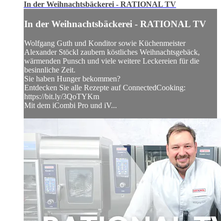
In der Weihnachtsbäckerei - RATIONAL TV
In der Weihnachtsbäckerei - RATIONAL TV
Wolfgang Guth und Konditor sowie Küchenmeister
Alexander Stöckl zaubern köstliches Weihnachtsgebäck,
wärmenden Punsch und viele weitere Leckereien für die
besinnliche Zeit.
Sie haben Hunger bekommen?
Entdecken Sie alle Rezepte auf ConnectedCooking:
https://bit.ly/3QoTYKm
Mit dem iCombi Pro und iV...