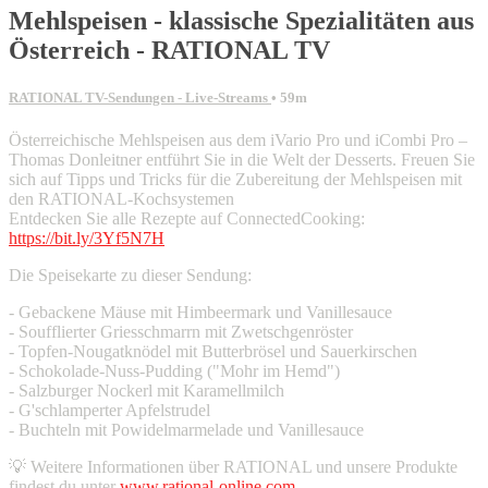
Mehlspeisen - klassische Spezialitäten aus
Österreich - RATIONAL TV
RATIONAL TV-Sendungen - Live-Streams
• 59m
Österreichische Mehlspeisen aus dem iVario Pro und iCombi Pro –
Thomas Donleitner entführt Sie in die Welt der Desserts. Freuen Sie
sich auf Tipps und Tricks für die Zubereitung der Mehlspeisen mit
den RATIONAL-Kochsystemen
Entdecken Sie alle Rezepte auf ConnectedCooking:
https://bit.ly/3Yf5N7H
Die Speisekarte zu dieser Sendung:
- Gebackene Mäuse mit Himbeermark und Vanillesauce
- Soufflierter Griesschmarrn mit Zwetschgenröster
- Topfen-Nougatknödel mit Butterbrösel und Sauerkirschen
- Schokolade-Nuss-Pudding ("Mohr im Hemd")
- Salzburger Nockerl mit Karamellmilch
- G'schlamperter Apfelstrudel
- Buchteln mit Powidelmarmelade und Vanillesauce
💡 Weitere Informationen über RATIONAL und unsere Produkte
findest du unter
www.rational-online.com