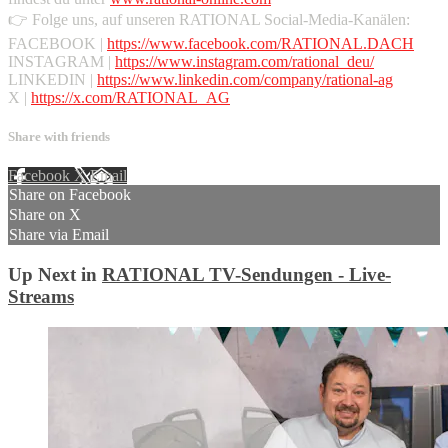
👉 Folge uns, auf unseren RATIONAL Social-Media-Kanälen:
FACEBOOK |
https://www.facebook.com/RATIONAL.DACH
INSTAGRAM |
https://www.instagram.com/rational_deu/
LINKEDIN |
https://www.linkedin.com/company/rational-ag
X |
https://x.com/RATIONAL_AG
Share with friends
Facebook
X
Email
Share on Facebook
Share on X
Share via Email
Up Next in
RATIONAL TV-Sendungen - Live-
Streams