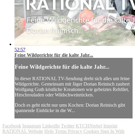
52:57
Feine Wildgerichte für die kalte Jahr...
Feine Wildgerichte für die kalte Jahr...
In dieser RATIONAL TV-Sendung dreht sich alles um feine
Wildgerichte. Gemeinsam mit Jäger Dorian Reinisch zaubert
Wolfgang Guth köstliche Kreationen wie gebeiztes Rehfilet,
Hirschrouladen oder Wildschweinrücken.
Doch es geht nicht nur ums Kochen: Dorian Reinisch gibt
spannende Einblicke in die W...
Facebook
Instagram
LinkedIn
Twitter
KTCHNrebel
Imprint
RATIONAL Website
Help
Terms
Privacy
Cookies
Sign In With