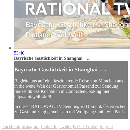
53:40
Bayrische Gastlichkeit in Shanghai – ...
Bayrische Gastlichkeit in Shanghai – ...
Begleite uns auf eine faszinierende Reise von München aus
in die weite Welt der Gastronomie! Passend zur Sendung
findest du das Kochbuch in ConnectedCooking hier:
https://bit.ly/4b4hP8I
In dieser RATIONAL TV Sendung ist Dominik Österreicher
zu Gast und zeigt gemeinsam mit Wolfgang Guth, wie Paul...
Facebook
Instagram
LinkedIn
Twitter
KTCHNrebel
Imprint