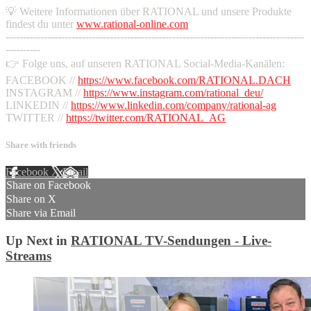
💡 Weitere Informationen über RATIONAL und unsere Produkte
findest du unter
www.rational-online.com
--------------------------------------------------------------------------------------
----------
👉 Folge uns, auf unseren RATIONAL Social-Media-Kanälen:
FACEBOOK //
https://www.facebook.com/RATIONAL.DACH
INSTAGRAM //
https://www.instagram.com/rational_deu/
LINKEDIN //
https://www.linkedin.com/company/rational-ag
TWITTER //
https://twitter.com/RATIONAL_AG
Share with friends
Facebook
X
Email
Share on Facebook
Share on X
Share via Email
Up Next in
RATIONAL TV-Sendungen - Live-
Streams