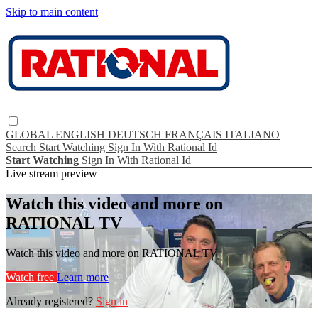
Skip to main content
GLOBAL
ENGLISH
DEUTSCH
FRANÇAIS
ITALIANO
Search
Start Watching
Sign In With Rational Id
Start Watching
Sign In With Rational Id
Live stream preview
Watch this video and more on
RATIONAL TV
Watch this video and more on RATIONAL TV
Watch free
Learn more
Already registered?
Sign in