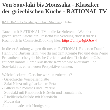
Von Souvlaki bis Moussaka - Klassiker
der griechischen Küche - RATIONAL TV
RATIONAL TV-Sendungen - Live-Streams
• 1h 3m
Tauche mit RATIONAL TV in die faszinierende Welt der
griechischen Küche ein! Passend zur Sendung findest du das
Kochbuch in ConnectedCooking hier:
https://bit.ly/4gkQcw4
In dieser Sendung zeigen dir unsere RATIONAL Experten Daniel
Hahn und Bastian Trini, wie du mit dem iCombi Pro und dem iVario
Pro authentische griechische Gerichte auf den Tisch deiner Gäste
zaubern kannst. Lerne klassische Rezepte wie Moussaka und
Souvlaki aus einer neuen Perspektive kennen.
Welche leckeren Gerichte werden zubereitet?
- Griechische Vorspeisenplatte
- Salat Nizza mit gebackenem Feta
- Bifteki mit Pommes und Tzatziki
- Souvlaki mit Knoblauch Bröseln und Tomatenreis
- Rindfleisch-Stifado mit Kartoffeln
- Moussaka
-Loukoumades mit Honigsirup