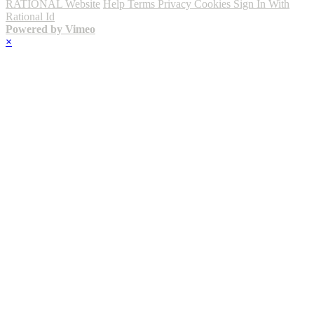
RATIONAL Website
Help
Terms
Privacy
Cookies
Sign In With
Rational Id
Powered by Vimeo
×