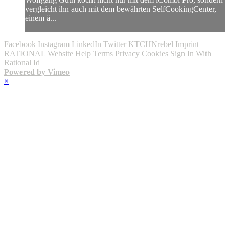
vergleicht ihn auch mit dem bewährten SelfCookingCenter,
einem ä...
Facebook
Instagram
LinkedIn
Twitter
KTCHNrebel
Imprint
RATIONAL Website
Help
Terms
Privacy
Cookies
Sign In With
Rational Id
Powered by Vimeo
×