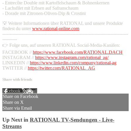
- Entrecôte Double mit Kartoffelschaum & Bohnenkernen
- Lachsfilet mit Erbsen auf Safranschaum
- Dorade mit Zitronen-Oliven-Dip & Crostini
💡 Weitere Informationen über RATIONAL und unsere Produkte
findest du unter
www.rational-online.com
--------------------------------------------------------------------------------------
----------
👉 Folge uns, auf unseren RATIONAL Social-Media-Kanälen:
FACEBOOK //
https://www.facebook.com/RATIONAL.DACH
INSTAGRAM //
https://www.instagram.com/rational_ag/
LINKEDIN //
https://www.linkedin.com/company/rational-ag
TWITTER //
https://twitter.com/RATIONAL_AG
Share with friends
Facebook
X
Email
Share on Facebook
Share on X
Share via Email
Up Next in
RATIONAL TV-Sendungen - Live-
Streams