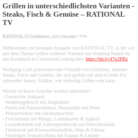
Grillen in unterschiedlichsten Varianten -
Steaks, Fisch & Gemüse – RATIONAL
TV
RATIONAL TV-Sendungen - Live-Streams
• 53m
Willkommen zur heutigen Ausgabe von RATIONAL TV, in der wir
uns dem Thema Grillen widmen! Passend zur Sendung findest du
das Kochbuch in ConnectedCooking hier:
https://bit.ly/47p2PBz
Wolfgang Guth präsentiert eine Vielzahl von Gerichten, darunter
Steaks, Fisch und Gemüse, die sich perfekt mit dem iCombi Pro
zubereiten lassen. Erfahre, wie vielseitig Grillen sein kann.
Welche leckeren Gerichte werden zubereitet?
- Gemischte Antipasti
- Weinbergpfirsich mit Ziegenkäse
- Panini mit Parmaschinken, Mozzarella und Pesto
- Wassermelone mit Jakobsmuscheln
- Fenchelsalat mit Mango, Lammkarree & Joghurt
- Lammkoteletts mit Auberginenkaviar auf Petersiliensalat
- Flanksteak mit Rosmarinkartoffeln, Mais & Zitrone
- Fruchtiges Teriyaki-Huhn mit Ananas & Limette