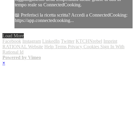
tempo reale su ConnectedCooking.
📖 Preferisci la ricetta scritta? Accedi a ConnectedCooking:
https://app.connectedcooking...
Load More
Facebook
Instagram
LinkedIn
Twitter
KTCHNrebel
Imprint
RATIONAL Website
Help
Terms
Privacy
Cookies
Sign In With
Rational Id
Powered by Vimeo
×