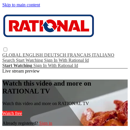
Skip to main content
GLOBAL
ENGLISH
DEUTSCH
FRANÇAIS
ITALIANO
Search
Start Watching
Sign In With Rational Id
Start Watching
Sign In With Rational Id
Live stream preview
Watch this video and more on
RATIONAL TV
Watch this video and more on RATIONAL TV
Watch free
Already registered?
Sign in