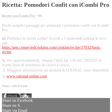
Ricetta: Pomodori Confit con iCombi Pro
Ricette con iCombi Pro
• 48s
Pochi semplici passaggi per preparare i pomodori confit con iCombi
Pro.
📖 Preferisci la ricetta scritta? Accedi a ConnectedCooking la trovi
qui:
https://app.connectedcooking.com/cooking/recipe/37032/basic-
recipe
📞 Per approfondimenti, chiama ChefLine +39 041 2001035 la
nostra linea di assistenza da cuoco a cuoco.
🖇️ Maggiori informazioni sui prodotti RATIONAL sono disponibili
su
www.rational-online.com
Share with friends
Facebook
X
Email
Share on Facebook
Share on X
Share via Email