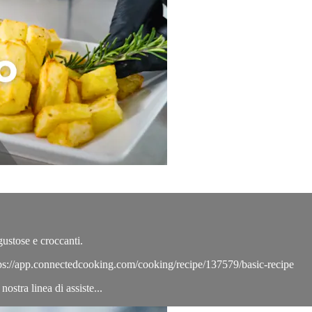
gustose e croccanti.
ttps://app.connectedcooking.com/cooking/recipe/137579/basic-recipe
tra linea di assiste...