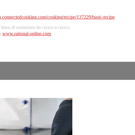
pp.connectedcooking.com/cooking/recipe/137229/basic-recipe
inea di assistenza da cuoco a cuoco.
su
www.rational-online.com