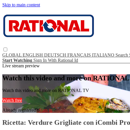
Skip to main content
GLOBAL
ENGLISH
DEUTSCH
FRANÇAIS
ITALIANO
Search
Start Watching
Sign In With Rational Id
Live stream preview
Watch this video and more on RATIONA
Watch this video and more on RATIONAL TV
Watch free
Already registered?
Sign in
Ricetta: Verdure Grigliate con iCombi Pr