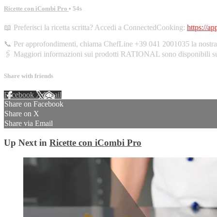
Ricette con iCombi Pro
• 54s
📖 Preferisci la ricetta scritta? Accedi a ConnectedCooking:
https://a
📞 Per approfondimenti, chiama ChefLine +39 041 2001035 la nostra l
🖇️ Maggiori informazioni sui prodotti RATIONAL sono disponibili 
Share with friends
Facebook
X
Email
Share on Facebook
Share on X
Share via Email
Up Next in
Ricette con iCombi Pro