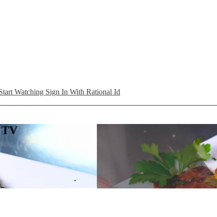
Start Watching
Sign In With Rational Id
L TV
o