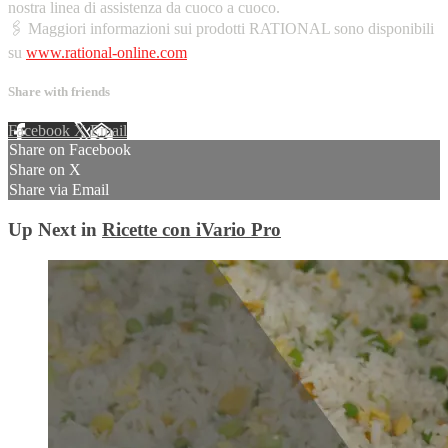
nostra linea di assistenza da cuoco a cuoco.
🖇️ Maggiori informazioni sui prodotti RATIONAL sono disponibili
su
www.rational-online.com
Share with friends
Facebook
X
Email
Share on Facebook
Share on X
Share via Email
Up Next in
Ricette con iVario Pro