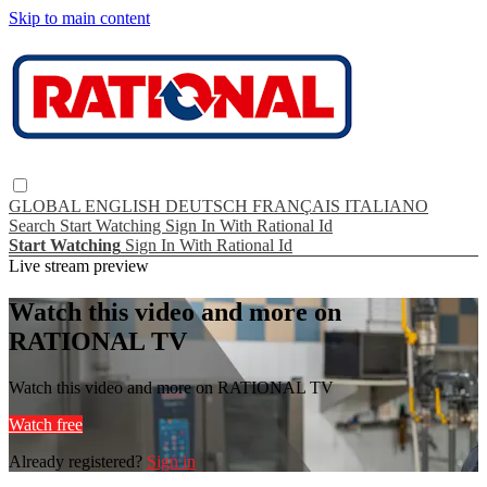
Skip to main content
GLOBAL
ENGLISH
DEUTSCH
FRANÇAIS
ITALIANO
Search
Start Watching
Sign In With Rational Id
Start Watching
Sign In With Rational Id
Live stream preview
Watch this video and more on
RATIONAL TV
Watch this video and more on RATIONAL TV
Watch free
Already registered?
Sign in