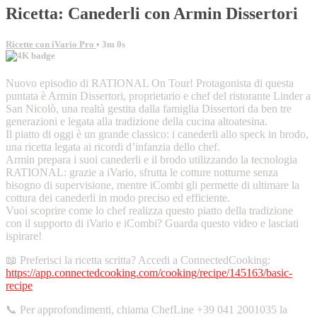
Ricetta: Canederli con Armin Dissertori
Ricette con iVario Pro
• 3m 0s
Nuovo episodio di RATIONAL On Tour! Protagonista di questa
puntata è Armin Dissertori, proprietario e chef del ristorante Linder a
San Nicolò, una realtà gestita dalla famiglia Dissertori da ben tre
generazioni e legata alla tradizione della cucina altoatesina.
Il piatto di oggi è un grande classico: i canederli allo speck in brodo,
una ricetta legata ai ricordi d’infanzia dello chef.
Armin prepara i suoi canederli e il brodo utilizzando la tecnologia
RATIONAL: grazie a iVario, sfrutta le cotture notturne senza
bisogno di supervisione, mentre iCombi gli permette di ultimare la
cottura dei canederli in modo preciso ed efficiente.
Vuoi scoprire come lo chef realizza questo piatto della tradizione
con il supporto di iVario e iCombi? Guarda questo video e lasciati
ispirare!
📖 Preferisci la ricetta scritta? Accedi a ConnectedCooking:
https://app.connectedcooking.com/cooking/recipe/145163/basic-
recipe
📞 Per approfondimenti, chiama ChefLine +39 041 2001035 la