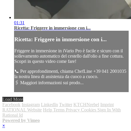
01:31
Ricetta: Friggere in immersione con i...
Ricetta: Friggere in immersione con i...
Friggere in immersione in iVario Pro è facile e sicuro con il
sollevamento automatico del cestello dall'olio a fine cottura.
Scopri in questo video come fare!
📞 Per approfondimenti, chiama ChefLine +39 041 2001035
la nostra linea di assistenza da cuoco a cuoco.
🖇️ Maggiori informazioni sui prodo...
Load More
Facebook
Instagram
LinkedIn
Twitter
KTCHNrebel
Imprint
RATIONAL Website
Help
Terms
Privacy
Cookies
Sign In With
Rational Id
Powered by Vimeo
×