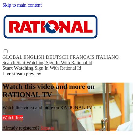
Skip to main content
GLOBAL
ENGLISH
DEUTSCH
FRANÇAIS
ITALIANO
Search
Start Watching
Sign In With Rational Id
Start Watching
Sign In With Rational Id
Live stream preview
Watch this video and more on
RATIONAL TV
Watch this video and more on RATIONAL TV
Watch free
Already registered?
Sign in