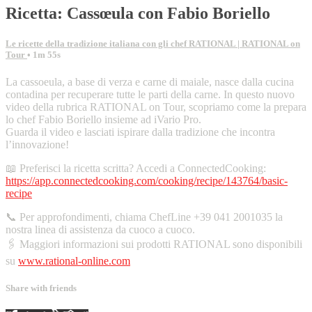
Ricetta: Cassœula con Fabio Boriello
Le ricette della tradizione italiana con gli chef RATIONAL | RATIONAL on
Tour
• 1m 55s
La cassoeula, a base di verza e carne di maiale, nasce dalla cucina
contadina per recuperare tutte le parti della carne. In questo nuovo
video della rubrica RATIONAL on Tour, scopriamo come la prepara
lo chef Fabio Boriello insieme ad iVario Pro.
Guarda il video e lasciati ispirare dalla tradizione che incontra
l’innovazione!
📖 Preferisci la ricetta scritta? Accedi a ConnectedCooking:
https://app.connectedcooking.com/cooking/recipe/143764/basic-
recipe
📞 Per approfondimenti, chiama ChefLine +39 041 2001035 la
nostra linea di assistenza da cuoco a cuoco.
🖇️ Maggiori informazioni sui prodotti RATIONAL sono disponibili
su
www.rational-online.com
Share with friends