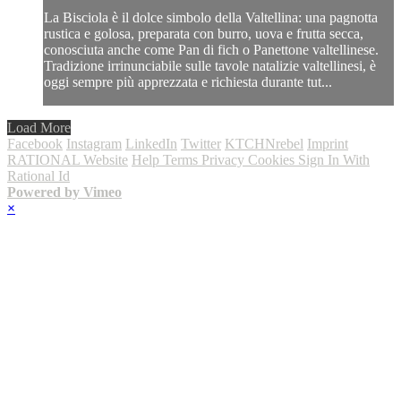
La Bisciola è il dolce simbolo della Valtellina: una pagnotta
rustica e golosa, preparata con burro, uova e frutta secca,
conosciuta anche come Pan di fich o Panettone valtellinese.
Tradizione irrinunciabile sulle tavole natalizie valtellinesi, è
oggi sempre più apprezzata e richiesta durante tut...
Load More
Facebook
Instagram
LinkedIn
Twitter
KTCHNrebel
Imprint
RATIONAL Website
Help
Terms
Privacy
Cookies
Sign In With
Rational Id
Powered by Vimeo
×