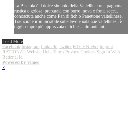
La Bisciola è il dolce simbolo della Valtellina: una pagnotta
rustica e golosa, preparata con burro, uova e frutta secca,
conosciuta anche come Pan di fich o Panettone valtellinese.
Tradizione irrinunciabile sulle tavole natalizie valtellinesi, è
oggi sempre più apprezzata e richiesta durante tut...
Load More
Facebook
Instagram
LinkedIn
Twitter
KTCHNrebel
Imprint
RATIONAL Website
Help
Terms
Privacy
Cookies
Sign In With
Rational Id
Powered by Vimeo
×