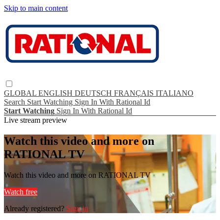
Skip to main content
GLOBAL
ENGLISH
DEUTSCH
FRANÇAIS
ITALIANO
Search
Start Watching
Sign In With Rational Id
Start Watching
Sign In With Rational Id
Live stream preview
Watch this video and more on
RATIONAL TV
Watch this video and more on RATIONAL TV
Watch free
Already registered?
Sign in