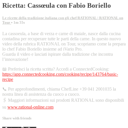
Ricetta: Cassœula con Fabio Boriello
Le ricette della tradizione italiana con gli chef RATIONAL | RATIONAL on
Tour
• 1m 55s
La cassoeula, a base di verza e carne di maiale, nasce dalla cucina
contadina per recuperare tutte le parti della carne. In questo nuovo
video della rubrica RATIONAL on Tour, scopriamo come la prepara
lo chef Fabio Boriello insieme ad iVario Pro.
Guarda il video e lasciati ispirare dalla tradizione che incontra
l’innovazione!
📖 Preferisci la ricetta scritta? Accedi a ConnectedCooking:
https://app.connectedcooking.com/cooking/recipe/143764/basic-
recipe
📞 Per approfondimenti, chiama ChefLine +39 041 2001035 la
nostra linea di assistenza da cuoco a cuoco.
🖇️ Maggiori informazioni sui prodotti RATIONAL sono disponibili
su
www.rational-online.com
Share with friends